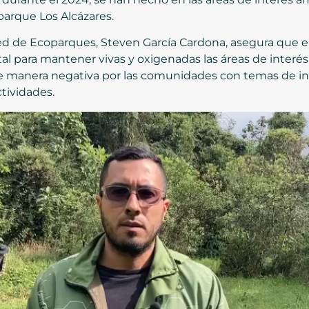
parque Los Alcázares.
Red de Ecoparques, Steven García Cardona, asegura que el
 para mantener vivas y oxigenadas las áreas de interés
 manera negativa por las comunidades con temas de in
ctividades.