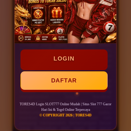
slot 777 terbaik.
Link alternatif
Slot777
juga didukung sistem
keamanan yang andal sehingga pemain
dapat bermain dengan rasa aman dan
nyaman tanpa perlu mengkhawatirkan
kerahasiaan data pribadi. Selain itu, website
slot gacor hari ini menyediakan layanan
transaksi yang cepat, praktis, dan aman.
Tersedia berbagai metode pembayaran,
mulai dari transfer bank, e-wallet, hingga
LOGIN
pulsa, sehingga proses deposit maupun
penarikan dana dapat dilakukan dengan
mudah.
DAFTAR
Rasakan berbagai keuntungan bermain di
situs judi
slot777 gacor
dan nikmati
sensasi memenangkan hadiah yang
mengesankan. Jangan lewatkan
kesempatan untuk bergabung di situs
TORES4D Login SLOT777 Online Mudah | Situs Slot 777 Gacor
Slot777 online dan mencoba
Hari Ini & Togel Online Terpercaya
keberuntungan Anda. Segera daftar,
© COPYRIGHT 2026 | TORES4D
mainkan permainan favorit, dan raih
peluang memperoleh kemenangan besar
yang ditawarkan oleh agen slot gacor