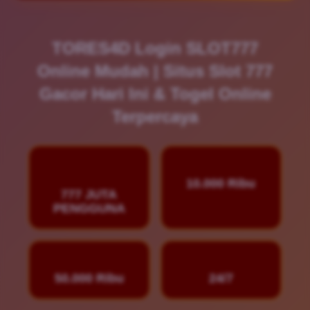
TORES4D Login SLOT777
Online Mudah | Situs Slot 777
Gacor Hari Ini & Togel Online
Terpercaya
PENILAIAN
MINIMAL DEPOSIT
PENGGUNA
10.000 Ribu
777 JUTA
PENGGUNA
MINIMAL WITHDRAW
LAYANAN SUPPORT
50.000 Ribu
24/7