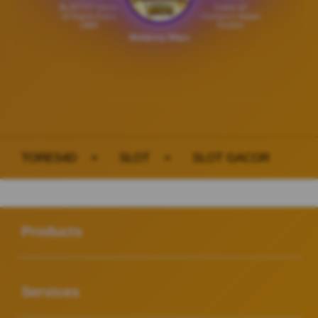
SLOT777 Gates
Gates of
of Gatot Kaca
Olympus Super
1000
Scatter
Mahjong Ways
TORES4D
>
SLOT
>
SLOT GACOR
Buka
Footer Navigation
Products
Buka
Services