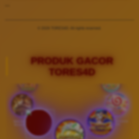
```
© 2026 TORES4D. All rights reserved.
PRODUK GACOR
TORES4D
Mahjong Wins 3
Jelly Express
– Black Scatter
Wild Bandito
Candy Rush
Wild Bounty
Sweet Bonanza
Showdown
2500