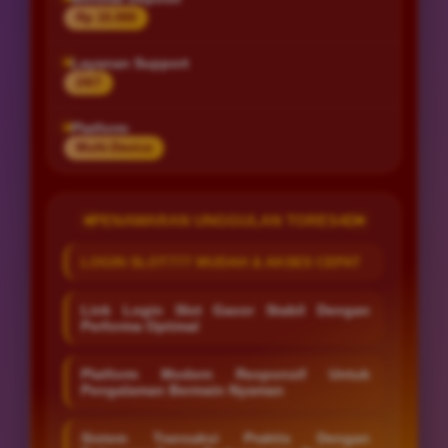
Rp 10.000
Layanan Support
24/7
Platform
Multi-Device
PENAWARAN UNGGULAN TORES4D
LOGIN SLOT777 MUDAH & AKSES CEPAT
Link Login Slot Gacor Stabil Dengan
Performa Optimal
Platform Modern Responsif Untuk
Pengalaman Bermain Nyaman
Sistem Transaksi Praktis Dengan