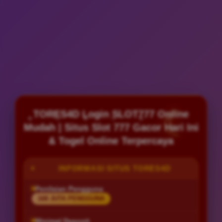
TORES4D Login SLOT777 Online
Mudah | Situs Slot 777 Gacor Hari Ini
& Togel Online Terpercaya
INFORMASI SITUS TORES4D
Penilaian Pengguna
168 JUTA PENGGUNA
Minimal Deposit