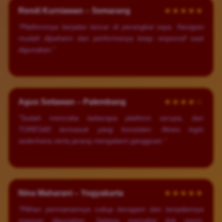
Rendi Kurniawan – Semarang
★★★★★
"Platformnya berjalan lancar di perangkat saya. Navigasi
mudah dipahami dan performanya tetap responsif saat
digunakan."
2026-04-15
Agus Setiawan – Palembang
★★★★☆
"Sudah mencoba beberapa platform serupa, dan
TORES4D termasuk yang konsisten. Akses login
sederhana serta jarang mengalami gangguan."
2026-04-08
Nina Maharani – Yogyakarta
★★★★★
"Pilihan permainannya cukup beragam dan tampilannya
nyaman digunakan. Selama memakai link resmi,