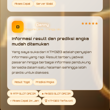
Akses Cepat
Server Stabil
★★★★★
Denny
D
Pengguna Lama • 1 minggu lalu
Informasi result dan prediksi angka
mudah ditemukan
Yang saya suka dari KTM303 adalah penyajian
informasi yang rapi. Result terbaru jadwal
pasaran hingga berbagai informasi pendukung
tersedia dalam satu halaman sehingga lebih
praktis untuk diakses.
Result Togel
Prediksi Angka
🎯 RTP SLOT GACOR
🔥 AKSES SLOT GACOR
⚡ Akses Cepat 24 Jam
🏆 KTM303 Terfavorit