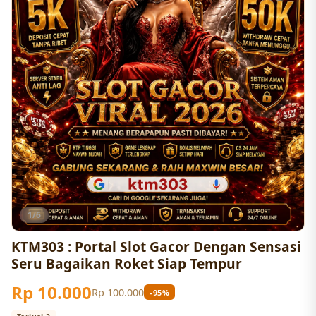
1/6
KTM303 : Portal Slot Gacor Dengan Sensasi
Seru Bagaikan Roket Siap Tempur
Rp 10.000
Rp 100.000
-95%