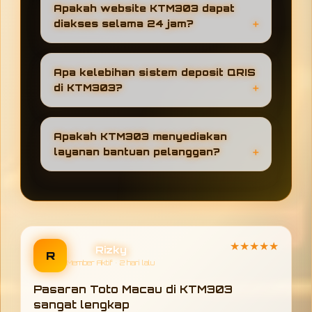
Apakah website KTM303 dapat
diakses selama 24 jam?
Apa kelebihan sistem deposit QRIS
di KTM303?
Apakah KTM303 menyediakan
layanan bantuan pelanggan?
★★★★★
Rizky
R
Member Aktif • 2 hari lalu
Pasaran Toto Macau di KTM303
sangat lengkap