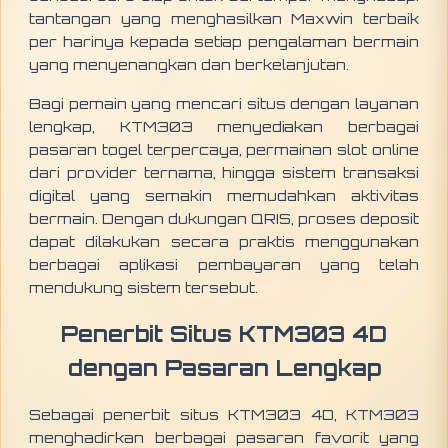
tantangan yang menghasilkan Maxwin terbaik
per harinya kepada setiap pengalaman bermain
yang menyenangkan dan berkelanjutan.
Bagi pemain yang mencari situs dengan layanan
lengkap, KTM303 menyediakan berbagai
pasaran togel terpercaya, permainan slot online
dari provider ternama, hingga sistem transaksi
digital yang semakin memudahkan aktivitas
bermain. Dengan dukungan QRIS, proses deposit
dapat dilakukan secara praktis menggunakan
berbagai aplikasi pembayaran yang telah
mendukung sistem tersebut.
Penerbit Situs KTM303 4D
dengan Pasaran Lengkap
Sebagai penerbit situs KTM303 4D, KTM303
menghadirkan berbagai pasaran favorit yang