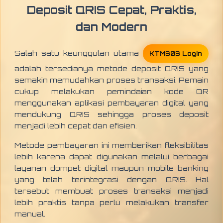
Deposit QRIS Cepat, Praktis,
dan Modern
Salah satu keunggulan utama
KTM303 Login
adalah tersedianya metode deposit QRIS yang
semakin memudahkan proses transaksi. Pemain
cukup melakukan pemindaian kode QR
menggunakan aplikasi pembayaran digital yang
mendukung QRIS sehingga proses deposit
menjadi lebih cepat dan efisien.
Metode pembayaran ini memberikan fleksibilitas
lebih karena dapat digunakan melalui berbagai
layanan dompet digital maupun mobile banking
yang telah terintegrasi dengan QRIS. Hal
tersebut membuat proses transaksi menjadi
lebih praktis tanpa perlu melakukan transfer
manual.