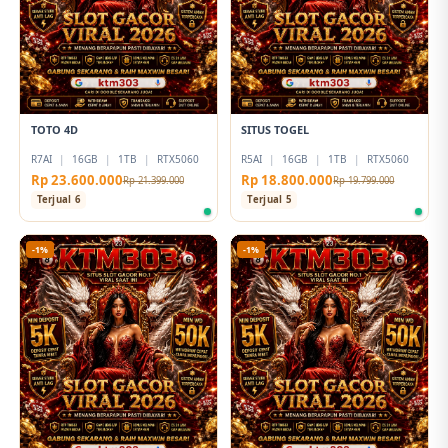
TOTO 4D
SITUS TOGEL
R7AI
|
16GB
|
1TB
|
RTX5060
R5AI
|
16GB
|
1TB
|
RTX5060
Rp 23.600.000
Rp 18.800.000
Rp 21.399.000
Rp 19.799.000
Terjual 6
Terjual 5
-1%
-1%