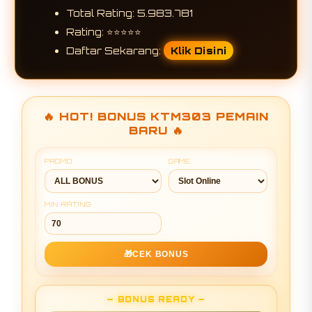
Total Rating: 5.983.781
Rating: ⭐⭐⭐⭐⭐
Daftar Sekarang:
Klik Disini
🔥 HOT! BONUS KTM303 PEMAIN
BARU 🔥
PROMO
GAME
MIN RATING
🎁
CEK BONUS
— BONUS READY —