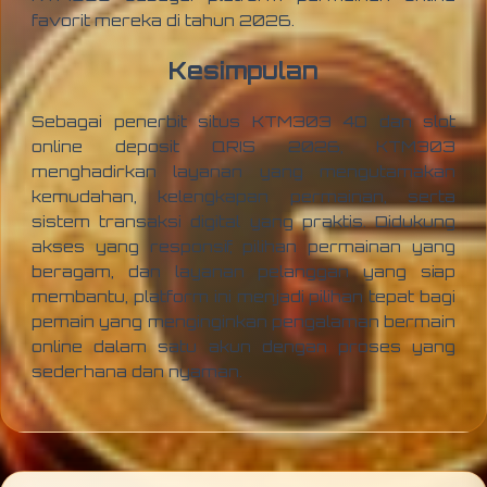
favorit mereka di tahun 2026.
Kesimpulan
Sebagai penerbit situs KTM303 4D dan slot
online deposit QRIS 2026, KTM303
menghadirkan layanan yang mengutamakan
kemudahan, kelengkapan permainan, serta
sistem transaksi digital yang praktis. Didukung
akses yang responsif, pilihan permainan yang
beragam, dan layanan pelanggan yang siap
membantu, platform ini menjadi pilihan tepat bagi
pemain yang menginginkan pengalaman bermain
online dalam satu akun dengan proses yang
sederhana dan nyaman.