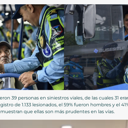
ron 39 personas en siniestros viales, de las cuales 31 er
gistro de 1.133 lesionados, el 59% fueron hombres y el 41
demuestran que ellas son más prudentes en las vías.