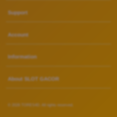
Buka
Support
Buka
Account
Buka
Information
Buka
About SLOT GACOR
© 2026 TORES4D. All rights reserved.