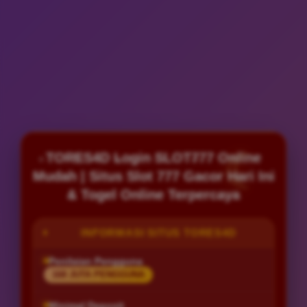
TORES4D Login SLOT777 Online
Mudah | Situs Slot 777 Gacor Hari Ini
& Togel Online Terpercaya
INFORMASI SITUS TORES4D
Penilaian Pengguna
168 JUTA PENGGUNA
Minimal Deposit