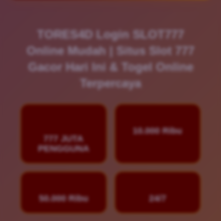
TORES4D Login SLOT777
Online Mudah | Situs Slot 777
Gacor Hari Ini & Togel Online
Terpercaya
PENILAIAN
MINIMAL DEPOSIT
PENGGUNA
10.000 Ribu
777 JUTA
PENGGUNA
MINIMAL WITHDRAW
LAYANAN SUPPORT
50.000 Ribu
24/7