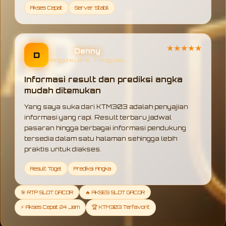
Akses Cepat
Server Stabil
★★★★★
Denny
D
Pengguna Lama • 1 minggu lalu
Informasi result dan prediksi angka
mudah ditemukan
Yang saya suka dari KTM303 adalah penyajian
informasi yang rapi. Result terbaru jadwal
pasaran hingga berbagai informasi pendukung
tersedia dalam satu halaman sehingga lebih
praktis untuk diakses.
Result Togel
Prediksi Angka
🎯 RTP SLOT GACOR
🔥 AKSES SLOT GACOR
⚡ Akses Cepat 24 Jam
🏆 KTM303 Terfavorit