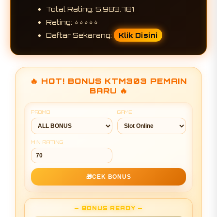
Total Rating: 5.983.781
Rating: ⭐⭐⭐⭐⭐
Daftar Sekarang:
Klik Disini
🔥 HOT! BONUS KTM303 PEMAIN
BARU 🔥
PROMO
GAME
MIN RATING
🎁
CEK BONUS
— BONUS READY —