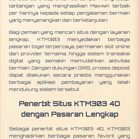
tantangan yang menghasilkan Maxwin terbaik
per harinya kepada setiap pengalaman bermain
yang menyenangkan dan berkelanjutan.
Bagi pemain yang mencari situs dengan layanan
lengkap, KTM303 menyediakan berbagai
pasaran togel terpercaya, permainan slot online
dari provider ternama, hingga sistem transaksi
digital yang semakin memudahkan aktivitas
bermain. Dengan dukungan QRIS, proses deposit
dapat dilakukan secara praktis menggunakan
berbagai aplikasi pembayaran yang telah
mendukung sistem tersebut.
Penerbit Situs KTM303 4D
dengan Pasaran Lengkap
Sebagai penerbit situs KTM303 4D, KTM303
menghadirkan berbagai pasaran favorit yang