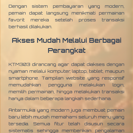
Dengan sistem pembayaran yang modern,
pemain dapat langsung menikmati permainan
favorit mereka setelah proses transaksi
berhasil dilakukan.
Akses Mudah Melalui Berbagai
Perangkat
KTM303 dirancang agar dapat diakses dengan
nyaman melalui komputer, laptop, tablet, maupun
smartphone. Tampilan website yang responsif
memudahkan pengguna melakukan login,
memilih permainan, hingga melakukan transaksi
hanya dalam beberapa langkah sederhana.
Antarmuka yang modern juga membuat pemain
baru lebih mudah memahami seluruh menu yang
tersedia. Semua fitur telah disusun secara
sistematis sehingga memberikan pengalaman