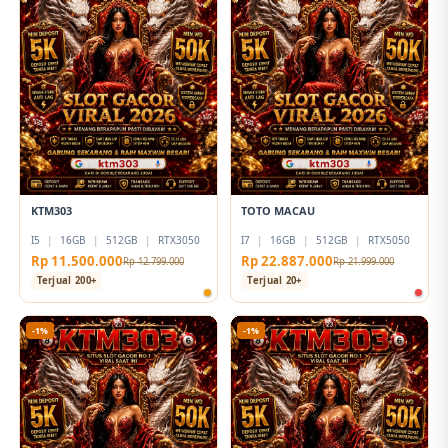
KTM303
TOTO MACAU
I5
|
16GB
|
512GB
|
RTX3050
I7
|
16GB
|
512GB
|
RTX5050
Rp 11.500.000
Rp 22.887.000
Rp 12.799.000
Rp 21.999.000
Terjual 200+
Terjual 20+
-1%
-1%