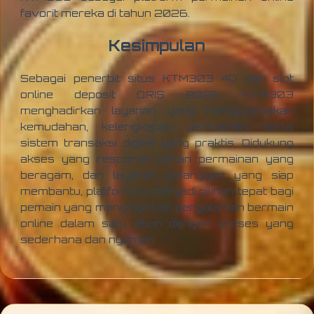
favorit mereka di tahun 2026.
Kesimpulan
Sebagai penerbit situs KTM303 4D dan slot
online deposit QRIS 2026, KTM303
menghadirkan layanan yang mengutamakan
kemudahan, kelengkapan permainan, serta
sistem transaksi digital yang praktis. Didukung
akses yang responsif, pilihan permainan yang
beragam, dan layanan pelanggan yang siap
membantu, platform ini menjadi pilihan tepat bagi
pemain yang menginginkan pengalaman bermain
online dalam satu akun dengan proses yang
sederhana dan nyaman.