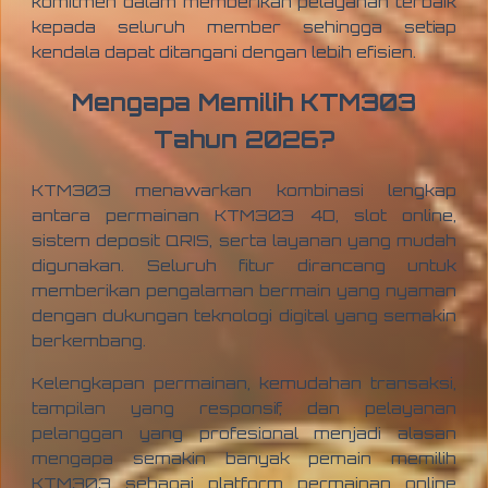
komitmen dalam memberikan pelayanan terbaik
kepada seluruh member sehingga setiap
kendala dapat ditangani dengan lebih efisien.
Mengapa Memilih KTM303
Tahun 2026?
KTM303 menawarkan kombinasi lengkap
antara permainan KTM303 4D, slot online,
sistem deposit QRIS, serta layanan yang mudah
digunakan. Seluruh fitur dirancang untuk
memberikan pengalaman bermain yang nyaman
dengan dukungan teknologi digital yang semakin
berkembang.
Kelengkapan permainan, kemudahan transaksi,
tampilan yang responsif, dan pelayanan
pelanggan yang profesional menjadi alasan
mengapa semakin banyak pemain memilih
KTM303 sebagai platform permainan online