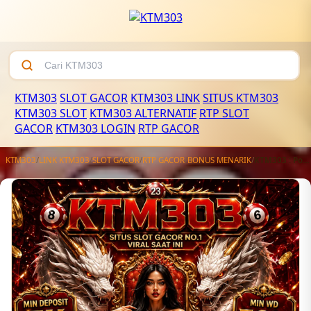
KTM303
SLOT GACOR
KTM303 LINK
SITUS KTM303
KTM303 SLOT
KTM303 ALTERNATIF
RTP SLOT
GACOR
KTM303 LOGIN
RTP GACOR
KTM303
/
LINK KTM303
/
SLOT GACOR
/
RTP GACOR
/
BONUS MENARIK
/
KTM303 : Portal Slot Gacor Dengan Sensasi Seru Bagaikan Roket Siap Tempur