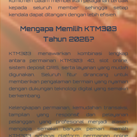
komitmen dalam memberikan pelayanan terbaik
kepada seluruh member sehingga setiap
kendala dapat ditangani dengan lebih efisien.
Mengapa Memilih KTM303
Tahun 2026?
KTM303 menawarkan kombinasi lengkap
antara permainan KTM303 4D, slot online,
sistem deposit QRIS, serta layanan yang mudah
digunakan. Seluruh fitur dirancang untuk
memberikan pengalaman bermain yang nyaman
dengan dukungan teknologi digital yang semakin
berkembang.
Kelengkapan permainan, kemudahan transaksi,
tampilan yang responsif, dan pelayanan
pelanggan yang profesional menjadi alasan
mengapa semakin banyak pemain memilih
KTM303 sebagai platform permainan online