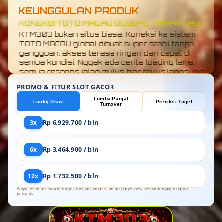
KEUNGGULAN PRODUK
AKSES RESMI TANPA ARAH
MEMBINGUNGKAN
Nggak ada link berputar atau halaman aneh
yang bikin bingung. KTM303 kasih jalur akses
langsung ke sistem utama tanpa ribet. Semua
transparan, jelas, dan aman buat pengguna
yang pengen masuk ke platform tanpa distraksi.
PROMO & FITUR SLOT GACOR
Lomba Panjat
Lucky Draw
Prediksi Togel
Turnover
3x
Rp 6.929.700 / bln
6x
Rp 3.464.900 / bln
12x
Rp 1.732.500 / bln
Angka estimasi. Bisa berhttps://healacl-what-is-an-acl.pages.dev/ sesuai kebijakan bank /
penyedia.