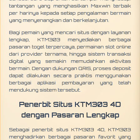
tantangan yang menghasilkan Maxwin terbaik
per harinya kepada setiap pengalaman bermain
yang menyenangkan dan berkelanjutan.
Bagi pemain yang mencari situs dengan layanan
lengkap, KTM303 menyediakan berbagai
pasaran togel terpercaya, permainan slot online
dari provider ternama, hingga sistem transaksi
digital yang semakin memudahkan aktivitas
bermain. Dengan dukungan QRIS, proses deposit
dapat dilakukan secara praktis menggunakan
berbagai aplikasi pembayaran yang telah
mendukung sistem tersebut.
Penerbit Situs KTM303 4D
dengan Pasaran Lengkap
Sebagai penerbit situs KTM303 4D, KTM303
menghadirkan berbagai pasaran favorit yang