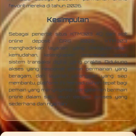
favorit mereka di tahun 2026.
Kesimpulan
Sebagai penerbit situs KTM303 4D dan slot
online deposit QRIS 2026, KTM303
menghadirkan layanan yang mengutamakan
kemudahan, kelengkapan permainan, serta
sistem transaksi digital yang praktis. Didukung
akses yang responsif, pilihan permainan yang
beragam, dan layanan pelanggan yang siap
membantu, platform ini menjadi pilihan tepat bagi
pemain yang menginginkan pengalaman bermain
online dalam satu akun dengan proses yang
sederhana dan nyaman.