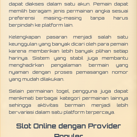
dapat diakses dalam satu akun. Pemain dapat
memilih beragam jenis permainan angka sesuai
preferensi masing-masing tanpa harus
berpindah ke platform lain.
Kelengkapan pasaran menjadi salah satu
keunggulan yang banyak dicari oleh para pemain
karena memberikan lebih banyak pilihan setiap
harinya. Sistem yang stabil juga membantu
menghadirkan pengalaman bermain yang
nyaman dengan proses pemasangan nomor
yang mudah dilakukan.
Selain permainan togel, pengguna juga dapat
menikmati berbagai kategori permainan lainnya
sehingga aktivitas bermain menjadi lebih
bervariasi dalam satu platform terpercaya.
Slot Online dengan Provider
Populer