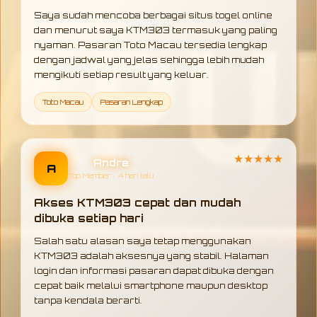
Saya sudah mencoba berbagai situs togel online
dan menurut saya KTM303 termasuk yang paling
nyaman. Pasaran Toto Macau tersedia lengkap
dengan jadwal yang jelas sehingga lebih mudah
mengikuti setiap result yang keluar.
Toto Macau
Pasaran Lengkap
★★★★★
Andre
A
Top Member • 4 hari lalu
Akses KTM303 cepat dan mudah
dibuka setiap hari
Salah satu alasan saya tetap menggunakan
KTM303 adalah aksesnya yang stabil. Halaman
login dan informasi pasaran dapat dibuka dengan
cepat baik melalui smartphone maupun desktop
tanpa kendala berarti.