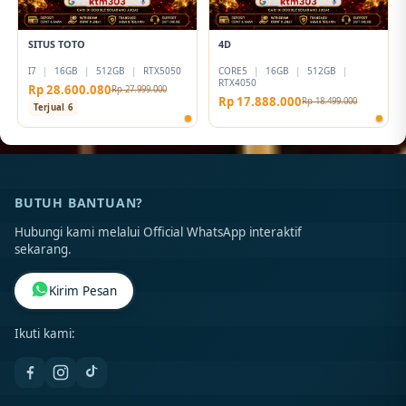
SITUS TOTO
4D
I7
|
16GB
|
512GB
|
RTX5050
CORE5
|
16GB
|
512GB
|
RTX4050
Rp 28.600.080
Rp 27.999.000
Rp 17.888.000
Rp 18.499.000
Terjual 6
BUTUH BANTUAN?
Hubungi kami melalui Official WhatsApp interaktif
sekarang.
Kirim Pesan
Ikuti kami: