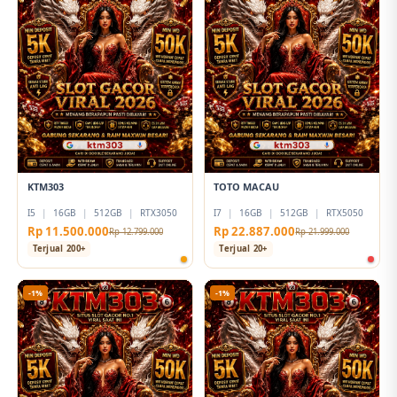
KTM303
TOTO MACAU
I5
|
16GB
|
512GB
|
RTX3050
I7
|
16GB
|
512GB
|
RTX5050
Rp 11.500.000
Rp 22.887.000
Rp 12.799.000
Rp 21.999.000
Terjual 200+
Terjual 20+
-1%
-1%