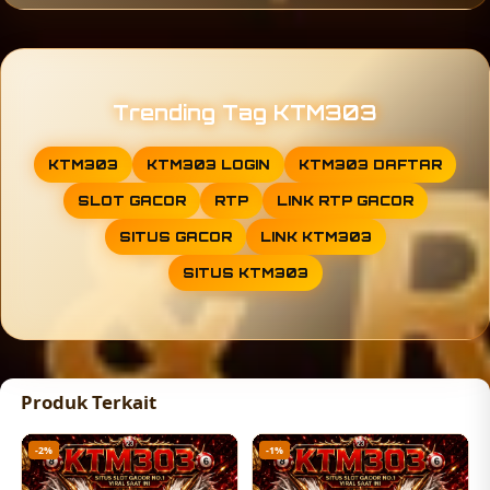
Trending Tag KTM303
KTM303
KTM303 LOGIN
KTM303 DAFTAR
SLOT GACOR
RTP
LINK RTP GACOR
SITUS GACOR
LINK KTM303
SITUS KTM303
Produk Terkait
-2%
-1%