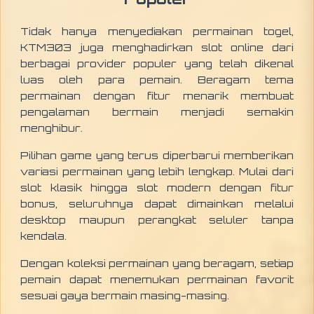
Tidak hanya menyediakan permainan togel,
KTM303 juga menghadirkan slot online dari
berbagai provider populer yang telah dikenal
luas oleh para pemain. Beragam tema
permainan dengan fitur menarik membuat
pengalaman bermain menjadi semakin
menghibur.
Pilihan game yang terus diperbarui memberikan
variasi permainan yang lebih lengkap. Mulai dari
slot klasik hingga slot modern dengan fitur
bonus, seluruhnya dapat dimainkan melalui
desktop maupun perangkat seluler tanpa
kendala.
Dengan koleksi permainan yang beragam, setiap
pemain dapat menemukan permainan favorit
sesuai gaya bermain masing-masing.