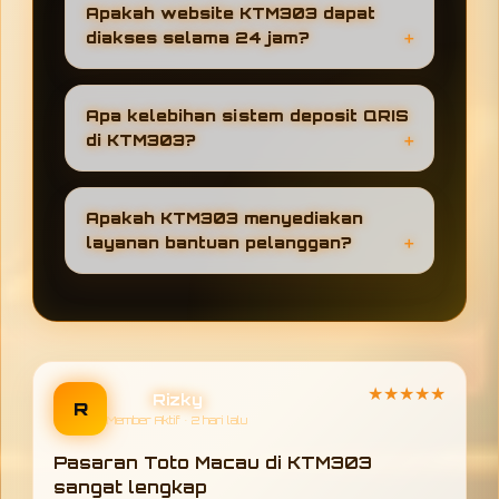
Apakah website KTM303 dapat
diakses selama 24 jam?
Apa kelebihan sistem deposit QRIS
di KTM303?
Apakah KTM303 menyediakan
layanan bantuan pelanggan?
★★★★★
Rizky
R
Member Aktif • 2 hari lalu
Pasaran Toto Macau di KTM303
sangat lengkap