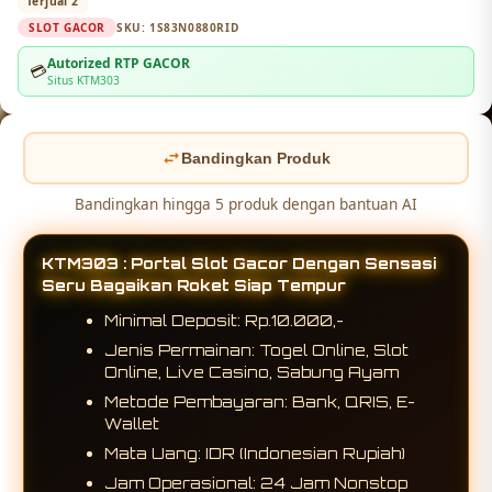
Terjual 2
SLOT GACOR
SKU:
1S83N0880RID
Autorized RTP GACOR
💳
Situs KTM303
Bandingkan Produk
Bandingkan hingga 5 produk dengan bantuan AI
KTM303 : Portal Slot Gacor Dengan Sensasi
Seru Bagaikan Roket Siap Tempur
Minimal Deposit: Rp.10.000,-
Jenis Permainan: Togel Online, Slot
Online, Live Casino, Sabung Ayam
Metode Pembayaran: Bank, QRIS, E-
Wallet
Mata Uang: IDR (Indonesian Rupiah)
Jam Operasional: 24 Jam Nonstop