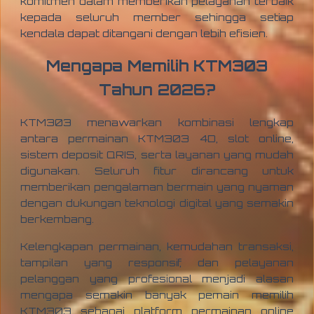
komitmen dalam memberikan pelayanan terbaik
kepada seluruh member sehingga setiap
kendala dapat ditangani dengan lebih efisien.
Mengapa Memilih KTM303
Tahun 2026?
KTM303 menawarkan kombinasi lengkap
antara permainan KTM303 4D, slot online,
sistem deposit QRIS, serta layanan yang mudah
digunakan. Seluruh fitur dirancang untuk
memberikan pengalaman bermain yang nyaman
dengan dukungan teknologi digital yang semakin
berkembang.
Kelengkapan permainan, kemudahan transaksi,
tampilan yang responsif, dan pelayanan
pelanggan yang profesional menjadi alasan
mengapa semakin banyak pemain memilih
KTM303 sebagai platform permainan online