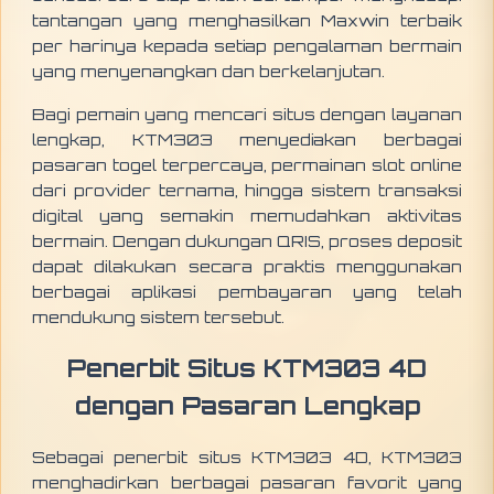
tantangan yang menghasilkan Maxwin terbaik
per harinya kepada setiap pengalaman bermain
yang menyenangkan dan berkelanjutan.
Bagi pemain yang mencari situs dengan layanan
lengkap, KTM303 menyediakan berbagai
pasaran togel terpercaya, permainan slot online
dari provider ternama, hingga sistem transaksi
digital yang semakin memudahkan aktivitas
bermain. Dengan dukungan QRIS, proses deposit
dapat dilakukan secara praktis menggunakan
berbagai aplikasi pembayaran yang telah
mendukung sistem tersebut.
Penerbit Situs KTM303 4D
dengan Pasaran Lengkap
Sebagai penerbit situs KTM303 4D, KTM303
menghadirkan berbagai pasaran favorit yang