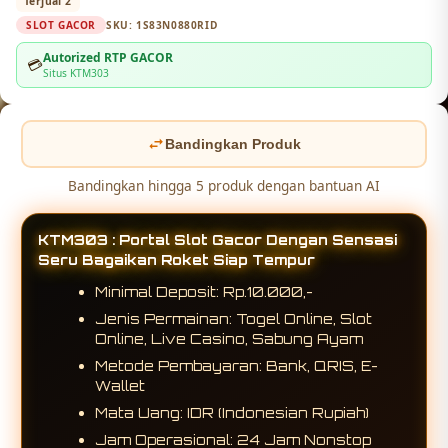
Terjual 2
SLOT GACOR
SKU:
1S83N0880RID
Autorized RTP GACOR
💳
Situs KTM303
Bandingkan Produk
Bandingkan hingga 5 produk dengan bantuan AI
KTM303 : Portal Slot Gacor Dengan Sensasi
Seru Bagaikan Roket Siap Tempur
Minimal Deposit: Rp.10.000,-
Jenis Permainan: Togel Online, Slot
Online, Live Casino, Sabung Ayam
Metode Pembayaran: Bank, QRIS, E-
Wallet
Mata Uang: IDR (Indonesian Rupiah)
Jam Operasional: 24 Jam Nonstop