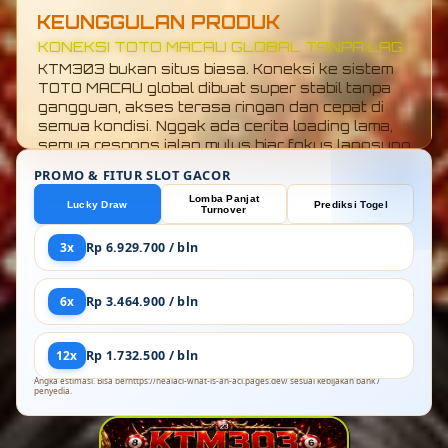
KEUNGGULAN PRODUK
KONEKSI TOTO MACAU GLOBAL TANPA LAG
KTM303 bukan situs biasa. Koneksi ke sistem
TOTO MACAU global dibuat super stabil tanpa
gangguan, akses terasa ringan dan cepat di
semua kondisi. Nggak ada cerita loading lama,
semua respons jalan mulus biar fokus langsung
ke analisa angka tanpa hambatan.
PROMO & FITUR SLOT GACOR
Lomba Panjat
Lucky Draw
Prediksi Togel
Turnover
3x
Rp 6.929.700 / bln
6x
Rp 3.464.900 / bln
12x
Rp 1.732.500 / bln
Angka estimasi. Bisa berhttps://healacl-what-is-an-acl.pages.dev/ sesuai kebijakan bank /
penyedia.