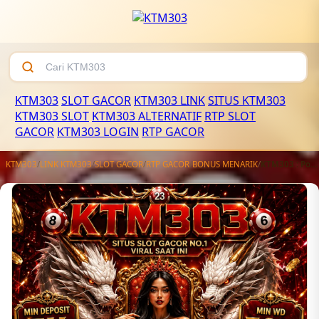
KTM303
SLOT GACOR
KTM303 LINK
SITUS KTM303
KTM303 SLOT
KTM303 ALTERNATIF
RTP SLOT
GACOR
KTM303 LOGIN
RTP GACOR
KTM303
/
LINK KTM303
/
SLOT GACOR
/
RTP GACOR
/
BONUS MENARIK
/
KTM303 : Portal Slot Gacor Dengan Sensasi Seru Bagaikan Roket Siap Tempur