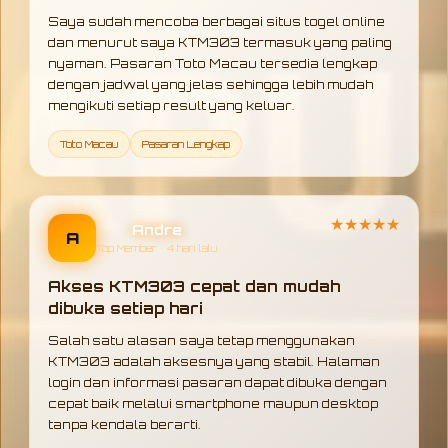
Saya sudah mencoba berbagai situs togel online
dan menurut saya KTM303 termasuk yang paling
nyaman. Pasaran Toto Macau tersedia lengkap
dengan jadwal yang jelas sehingga lebih mudah
mengikuti setiap result yang keluar.
Toto Macau
Pasaran Lengkap
★★★★★
Andre
A
Top Member • 4 hari lalu
Akses KTM303 cepat dan mudah
dibuka setiap hari
Salah satu alasan saya tetap menggunakan
KTM303 adalah aksesnya yang stabil. Halaman
login dan informasi pasaran dapat dibuka dengan
cepat baik melalui smartphone maupun desktop
tanpa kendala berarti.