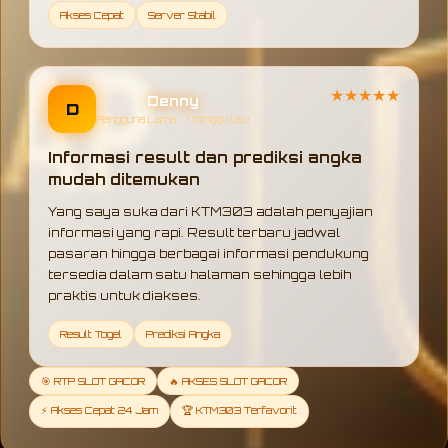
Akses Cepat
Server Stabil
★★★★★
Denny
D
Pengguna Lama • 1 minggu lalu
Informasi result dan prediksi angka
mudah ditemukan
Yang saya suka dari KTM303 adalah penyajian
informasi yang rapi. Result terbaru jadwal
pasaran hingga berbagai informasi pendukung
tersedia dalam satu halaman sehingga lebih
praktis untuk diakses.
Result Togel
Prediksi Angka
🎯 RTP SLOT GACOR
🔥 AKSES SLOT GACOR
⚡ Akses Cepat 24 Jam
🏆 KTM303 Terfavorit