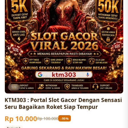
1/6
KTM303 : Portal Slot Gacor Dengan Sensasi
Seru Bagaikan Roket Siap Tempur
Rp 10.000
Rp 100.000
-95%