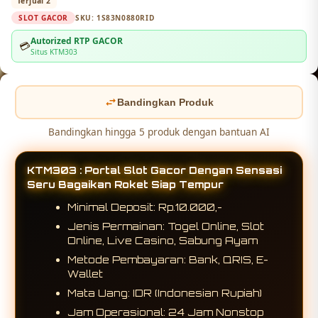
Terjual 2
SLOT GACOR
SKU:
1S83N0880RID
Autorized RTP GACOR
💳
Situs KTM303
Bandingkan Produk
Bandingkan hingga 5 produk dengan bantuan AI
KTM303 : Portal Slot Gacor Dengan Sensasi
Seru Bagaikan Roket Siap Tempur
Minimal Deposit: Rp.10.000,-
Jenis Permainan: Togel Online, Slot
Online, Live Casino, Sabung Ayam
Metode Pembayaran: Bank, QRIS, E-
Wallet
Mata Uang: IDR (Indonesian Rupiah)
Jam Operasional: 24 Jam Nonstop