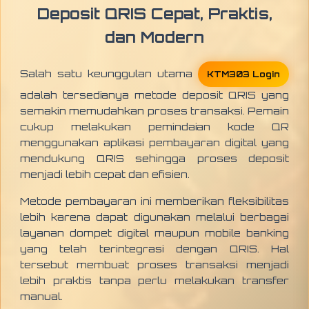
Deposit QRIS Cepat, Praktis,
dan Modern
Salah satu keunggulan utama
KTM303 Login
adalah tersedianya metode deposit QRIS yang
semakin memudahkan proses transaksi. Pemain
cukup melakukan pemindaian kode QR
menggunakan aplikasi pembayaran digital yang
mendukung QRIS sehingga proses deposit
menjadi lebih cepat dan efisien.
Metode pembayaran ini memberikan fleksibilitas
lebih karena dapat digunakan melalui berbagai
layanan dompet digital maupun mobile banking
yang telah terintegrasi dengan QRIS. Hal
tersebut membuat proses transaksi menjadi
lebih praktis tanpa perlu melakukan transfer
manual.