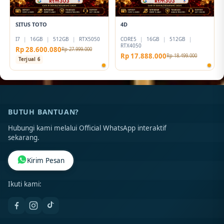
SITUS TOTO
4D
I7
|
16GB
|
512GB
|
RTX5050
CORE5
|
16GB
|
512GB
|
RTX4050
Rp 28.600.080
Rp 27.999.000
Rp 17.888.000
Rp 18.499.000
Terjual 6
BUTUH BANTUAN?
Hubungi kami melalui Official WhatsApp interaktif
sekarang.
Kirim Pesan
Ikuti kami: