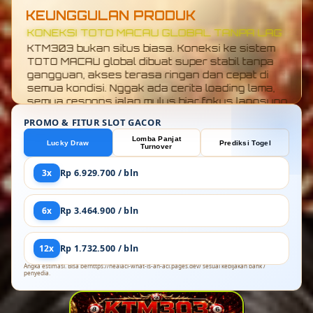
KEUNGGULAN PRODUK
AKSES RESMI TANPA ARAH
MEMBINGUNGKAN
Nggak ada link berputar atau halaman aneh
yang bikin bingung. KTM303 kasih jalur akses
langsung ke sistem utama tanpa ribet. Semua
transparan, jelas, dan aman buat pengguna
yang pengen masuk ke platform tanpa distraksi.
PROMO & FITUR SLOT GACOR
Lomba Panjat
Lucky Draw
Prediksi Togel
Turnover
3x
Rp 6.929.700 / bln
6x
Rp 3.464.900 / bln
12x
Rp 1.732.500 / bln
Angka estimasi. Bisa berhttps://healacl-what-is-an-acl.pages.dev/ sesuai kebijakan bank /
penyedia.