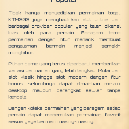
Tidak hanya menyediakan permainan togel,
KTM303 juga menghadirkan slot online dari
berbagai provider populer yang telah dikenal
luas oleh para pemain. Beragam tema
permainan dengan fitur menarik membuat
pengalaman bermain menjadi semakin
menghibur.
Pilihan game yang terus diperbarui memberikan
variasi permainan yang lebih lengkap. Mulai dari
slot klasik hingga slot modern dengan fitur
bonus, seluruhnya dapat dimainkan melalui
desktop maupun perangkat seluler tanpa
kendala.
Dengan koleksi permainan yang beragam, setiap
pemain dapat menemukan permainan favorit
sesuai gaya bermain masing-masing.