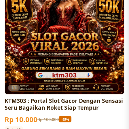
1/6
KTM303 : Portal Slot Gacor Dengan Sensasi
Seru Bagaikan Roket Siap Tempur
Rp 10.000
Rp 100.000
-95%