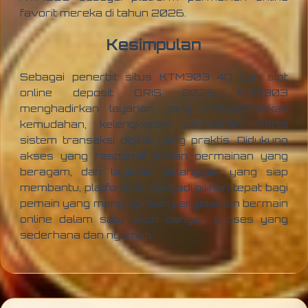
favorit mereka di tahun 2026.
Kesimpulan
Sebagai penerbit situs KTM303 4D dan slot
online deposit QRIS 2026, KTM303
menghadirkan layanan yang mengutamakan
kemudahan, kelengkapan permainan, serta
sistem transaksi digital yang praktis. Didukung
akses yang responsif, pilihan permainan yang
beragam, dan layanan pelanggan yang siap
membantu, platform ini menjadi pilihan tepat bagi
pemain yang menginginkan pengalaman bermain
online dalam satu akun dengan proses yang
sederhana dan nyaman.