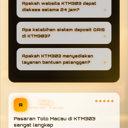
Apakah website KTM303 dapat
diakses selama 24 jam?
Apa kelebihan sistem deposit QRIS
di KTM303?
Apakah KTM303 menyediakan
layanan bantuan pelanggan?
★★★★★
Rizky
R
Member Aktif • 2 hari lalu
Pasaran Toto Macau di KTM303
sangat lengkap