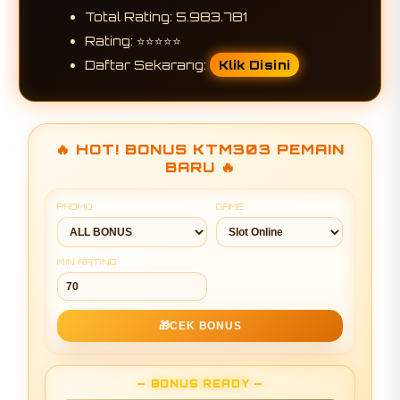
Total Rating: 5.983.781
Rating: ⭐⭐⭐⭐⭐
Daftar Sekarang:
Klik Disini
🔥 HOT! BONUS KTM303 PEMAIN
BARU 🔥
PROMO
GAME
MIN RATING
🎁
CEK BONUS
— BONUS READY —