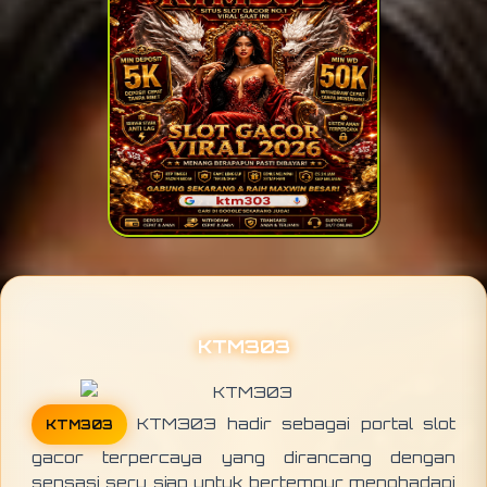
KTM303
KTM303 hadir sebagai portal slot
KTM303
gacor terpercaya yang dirancang dengan
sensasi seru siap untuk bertempur menghadapi