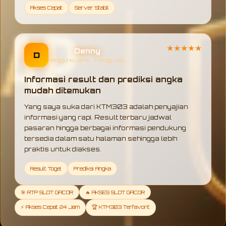
Akses Cepat
Server Stabil
★★★★★
Denny
D
Pengguna Lama • 1 minggu lalu
Informasi result dan prediksi angka
mudah ditemukan
Yang saya suka dari KTM303 adalah penyajian
informasi yang rapi. Result terbaru jadwal
pasaran hingga berbagai informasi pendukung
tersedia dalam satu halaman sehingga lebih
praktis untuk diakses.
Result Togel
Prediksi Angka
🎯 RTP SLOT GACOR
🔥 AKSES SLOT GACOR
⚡ Akses Cepat 24 Jam
🏆 KTM303 Terfavorit