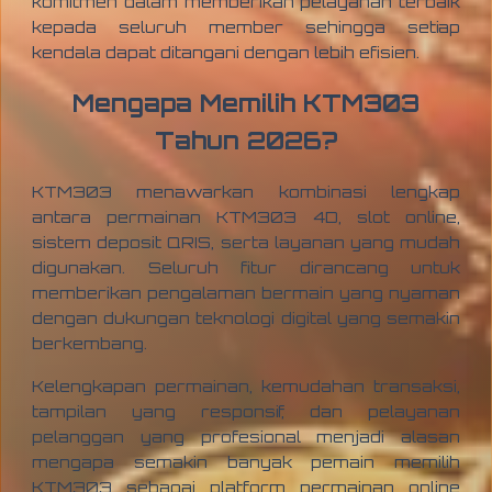
komitmen dalam memberikan pelayanan terbaik
kepada seluruh member sehingga setiap
kendala dapat ditangani dengan lebih efisien.
Mengapa Memilih KTM303
Tahun 2026?
KTM303 menawarkan kombinasi lengkap
antara permainan KTM303 4D, slot online,
sistem deposit QRIS, serta layanan yang mudah
digunakan. Seluruh fitur dirancang untuk
memberikan pengalaman bermain yang nyaman
dengan dukungan teknologi digital yang semakin
berkembang.
Kelengkapan permainan, kemudahan transaksi,
tampilan yang responsif, dan pelayanan
pelanggan yang profesional menjadi alasan
mengapa semakin banyak pemain memilih
KTM303 sebagai platform permainan online