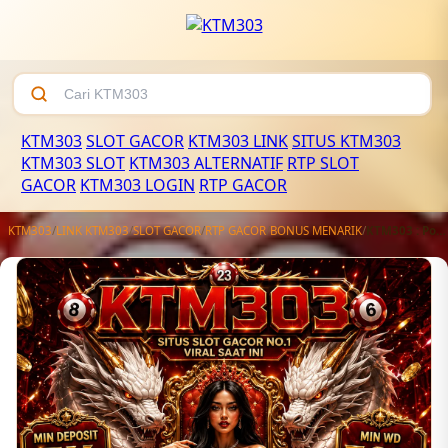
KTM303
SLOT GACOR
KTM303 LINK
SITUS KTM303
KTM303 SLOT
KTM303 ALTERNATIF
RTP SLOT
GACOR
KTM303 LOGIN
RTP GACOR
KTM303
/
LINK KTM303
/
SLOT GACOR
/
RTP GACOR
/
BONUS MENARIK
/
KTM303 : Portal Slot Gacor Dengan Sensasi Seru Bagaikan Roket Siap Tempur