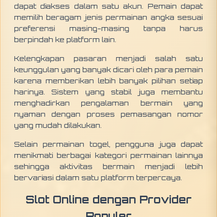
dapat diakses dalam satu akun. Pemain dapat
memilih beragam jenis permainan angka sesuai
preferensi masing-masing tanpa harus
berpindah ke platform lain.
Kelengkapan pasaran menjadi salah satu
keunggulan yang banyak dicari oleh para pemain
karena memberikan lebih banyak pilihan setiap
harinya. Sistem yang stabil juga membantu
menghadirkan pengalaman bermain yang
nyaman dengan proses pemasangan nomor
yang mudah dilakukan.
Selain permainan togel, pengguna juga dapat
menikmati berbagai kategori permainan lainnya
sehingga aktivitas bermain menjadi lebih
bervariasi dalam satu platform terpercaya.
Slot Online dengan Provider
Populer