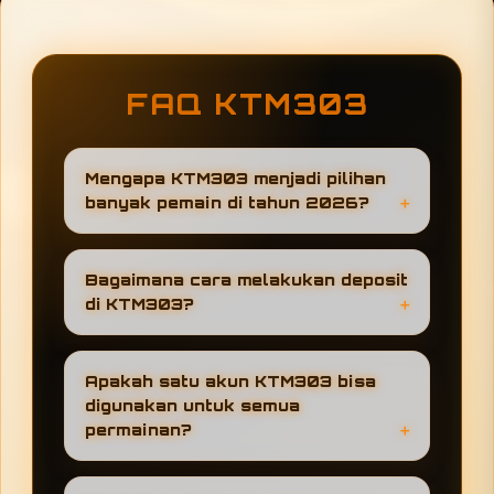
FAQ KTM303
Mengapa KTM303 menjadi pilihan
banyak pemain di tahun 2026?
Bagaimana cara melakukan deposit
di KTM303?
Apakah satu akun KTM303 bisa
digunakan untuk semua
permainan?