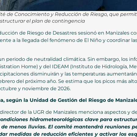
ité de Conocimiento y Reducción de Riesgo, que permiti
structurar el plan de contingencia
cción de Riesgo de Desastres sesionó en Manizales con 
nte a la llegada del fenómeno de El Niño y coordinar las
un periodo de neutralidad climática. Sin embargo, los in
ration Home) y del IDEAM (Instituto de Hidrología, Me
ecipitaciones disminuirán y las temperaturas aumentarán
ebrero del próximo año. Se estima que los picos más alto
octubre y noviembre de 2026.
upa, según la Unidad de Gestión del Riesgo de Manizal
 director de la UGR de Manizales menciona aspectos y d
 condiciones hidrometeorológicas clave para estructu
de menos lluvias. El comité mantendrá reuniones pe
idar medidas de reducción eficientes y activar los e