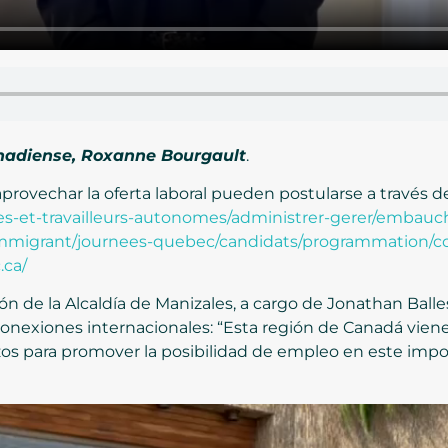
anadiense, Roxanne Bourgault
.
rovechar la oferta laboral pueden postularse a través de
es-et-travailleurs-autonomes/administrer-gerer/embauc
mmigrant/journees-quebec/candidats/programmation/co
.ca/
ión de la Alcaldía de Manizales, a cargo de Jonathan Ball
 conexiones internacionales: “Esta región de Canadá vie
zos para promover la posibilidad de empleo en este impo