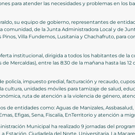
siones para atender las necesidades y problemas en los bar
iraldo, su equipo de gobierno, representantes de entida
a comunidad, de la Junta Administradora Local y de Jun
os Pinos, Villa Fundemos, Lusitania y Chachafruto, para co
erta institucional, dirigida a todos los habitantes de la
 de Mercaldas), entre las 8:30 de la mañana hasta las 12 d
 policía, impuesto predial, facturación y recaudo, cupos
e la cultura, unidades móviles para tamizaje de salud, ed
ómica, ruta de atención a la violencia de género, atenc
os de entidades como: Aguas de Manizales, Assbasalud, 
Emas, Efigas, Sena, Fiscalía, EnTerritorio y atención a mig
inistración Municipal ha realizado 9 jornadas del program
a Estación, Ciudadela del Norte, Universitaria, La Macar