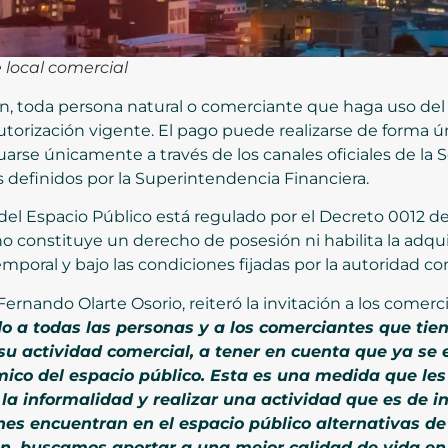
 local comercial
, toda persona natural o comerciante que haga uso del 
torización vigente. El pago puede realizarse de forma úni
arse únicamente a través de los canales oficiales de la 
es definidos por la Superintendencia Financiera.
l Espacio Público está regulado por el Decreto 0012 de
o constituye un derecho de posesión ni habilita la adqui
poral y bajo las condiciones fijadas por la autoridad c
Fernando Olarte Osorio, reiteró la invitación a los comer
 a todas las personas y a los comerciantes que tien
su actividad comercial, a tener en cuenta que ya se 
co del espacio público. Esta es una medida que les 
la informalidad y realizar una actividad que es de i
es encuentran en el espacio público alternativas de
en, buscamos aportar a una mejor calidad de vida en 