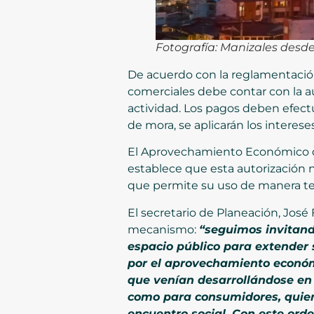
Fotografía: Manizales desde
De acuerdo con la reglamentación
comerciales debe contar con la au
actividad. Los pagos deben efectu
de mora, se aplicarán los interes
El Aprovechamiento Económico de
establece que esta autorización n
que permite su uso de manera tem
El secretario de Planeación, José 
mecanismo:
“seguimos invitando
espacio público para extender 
por el aprovechamiento económi
que venían desarrollándose en 
como para consumidores, quien
encuentro social. Con este ord