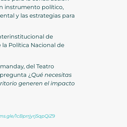
 instrumento político,
ental y las estrategias para
terinstitucional de
la Política Nacional de
umanday, del Teatro
a pregunta ¿
Qué necesitas
ritorio generen el impacto
rms.gle/1cBprrjyrj5qpQiZ9