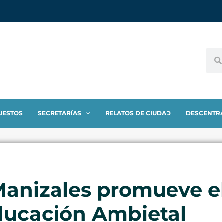
UESTOS
SECRETARÍAS
RELATOS DE CIUDAD
DESCENTR
Manizales promueve el
ducación Ambietal