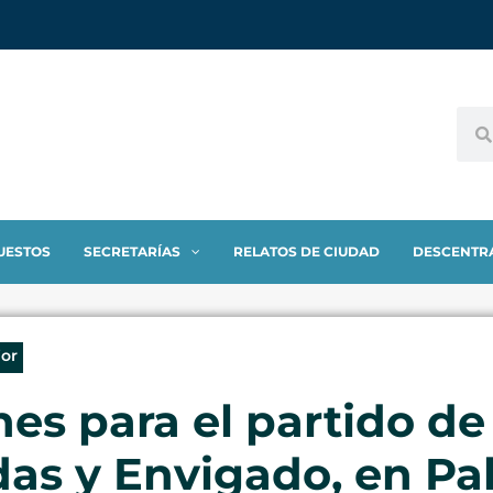
UESTOS
SECRETARÍAS
RELATOS DE CIUDAD
DESCENTR
ior
s para el partido de
das y Envigado, en P