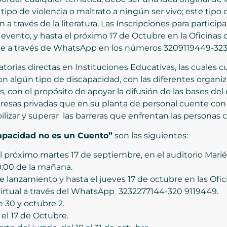
po de violencia o maltrato a ningún ser vivo; este tipo d
n a través de la literatura. Las Inscripciones para partici
el evento, y hasta el próximo 17 de Octubre en la Oficina
e a través de WhatsApp en los números 3209119449-323
torias directas en Instituciones Educativas, las cuale
on algún tipo de discapacidad, con las diferentes organiz
cas, con el propósito de apoyar la difusión de las bases de
mpresas privadas que en su planta de personal cuente co
lizar y superar las barreras que enfrentan las personas 
capacidad no es un Cuento”
son las siguientes:
 próximo martes 17 de septiembre, en el auditorio Marié
10:00 de la mañana.
e lanzamiento y hasta el jueves 17 de octubre en las Ofi
irtual a través del WhatsApp 3232277144-320 9119449.
e 30 y octubre 2.
el 17 de Octubre.