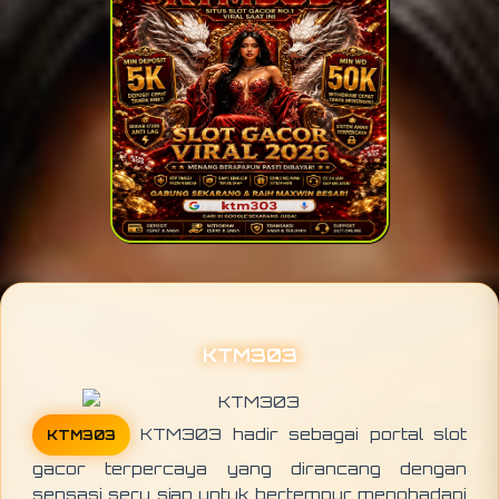
KTM303
KTM303 hadir sebagai portal slot
KTM303
gacor terpercaya yang dirancang dengan
sensasi seru siap untuk bertempur menghadapi