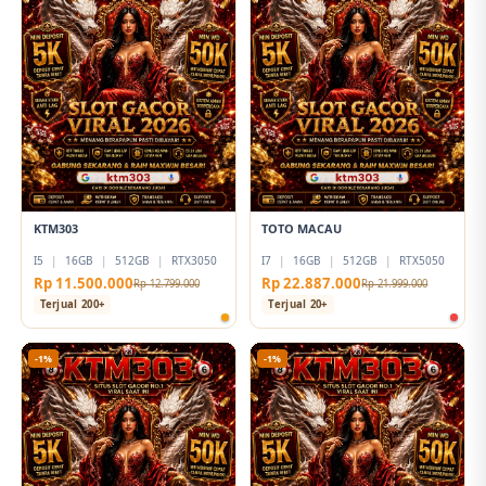
KTM303
TOTO MACAU
I5
|
16GB
|
512GB
|
RTX3050
I7
|
16GB
|
512GB
|
RTX5050
Rp 11.500.000
Rp 22.887.000
Rp 12.799.000
Rp 21.999.000
Terjual 200+
Terjual 20+
-1%
-1%