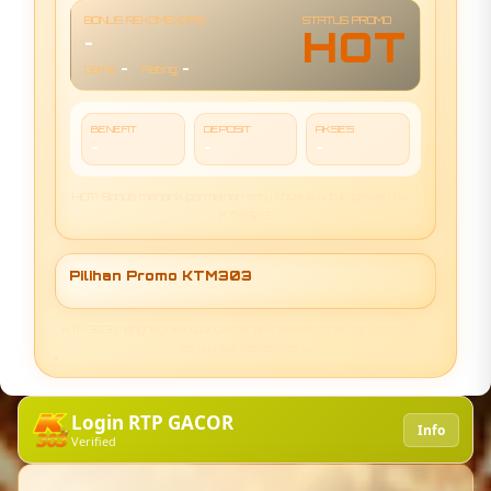
BONUS REKOMENDASI
STATUS PROMO
HOT
-
-
-
Game:
Rating:
BENEFIT
DEPOSIT
AKSES
-
-
-
HOT! Bonus menarik permainan seru khusus untuk pemain baru
KTM303.
Pilihan Promo KTM303
KTM303 menghadirkan bonus menarik akses cepat dan permainan
seru untuk pemain baru.
Login RTP GACOR
Info
Verified