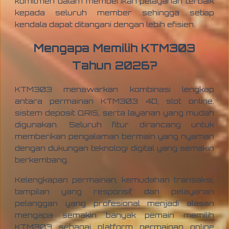
komitmen dalam memberikan pelayanan terbaik
kepada seluruh member sehingga setiap
kendala dapat ditangani dengan lebih efisien.
Mengapa Memilih KTM303
Tahun 2026?
KTM303 menawarkan kombinasi lengkap
antara permainan KTM303 4D, slot online,
sistem deposit QRIS, serta layanan yang mudah
digunakan. Seluruh fitur dirancang untuk
memberikan pengalaman bermain yang nyaman
dengan dukungan teknologi digital yang semakin
berkembang.
Kelengkapan permainan, kemudahan transaksi,
tampilan yang responsif, dan pelayanan
pelanggan yang profesional menjadi alasan
mengapa semakin banyak pemain memilih
KTM303 sebagai platform permainan online