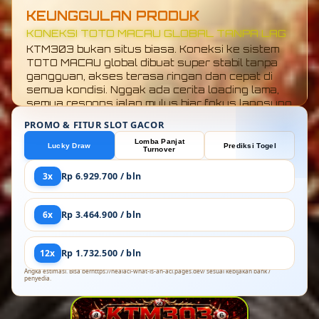
KEUNGGULAN PRODUK
AKSES RESMI TANPA ARAH
MEMBINGUNGKAN
Nggak ada link berputar atau halaman aneh
yang bikin bingung. KTM303 kasih jalur akses
langsung ke sistem utama tanpa ribet. Semua
transparan, jelas, dan aman buat pengguna
yang pengen masuk ke platform tanpa distraksi.
PROMO & FITUR SLOT GACOR
Lomba Panjat
Lucky Draw
Prediksi Togel
Turnover
3x
Rp 6.929.700 / bln
6x
Rp 3.464.900 / bln
12x
Rp 1.732.500 / bln
Angka estimasi. Bisa berhttps://healacl-what-is-an-acl.pages.dev/ sesuai kebijakan bank /
penyedia.