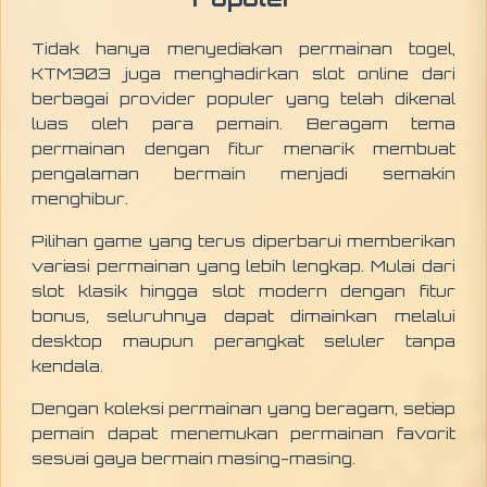
Tidak hanya menyediakan permainan togel,
KTM303 juga menghadirkan slot online dari
berbagai provider populer yang telah dikenal
luas oleh para pemain. Beragam tema
permainan dengan fitur menarik membuat
pengalaman bermain menjadi semakin
menghibur.
Pilihan game yang terus diperbarui memberikan
variasi permainan yang lebih lengkap. Mulai dari
slot klasik hingga slot modern dengan fitur
bonus, seluruhnya dapat dimainkan melalui
desktop maupun perangkat seluler tanpa
kendala.
Dengan koleksi permainan yang beragam, setiap
pemain dapat menemukan permainan favorit
sesuai gaya bermain masing-masing.