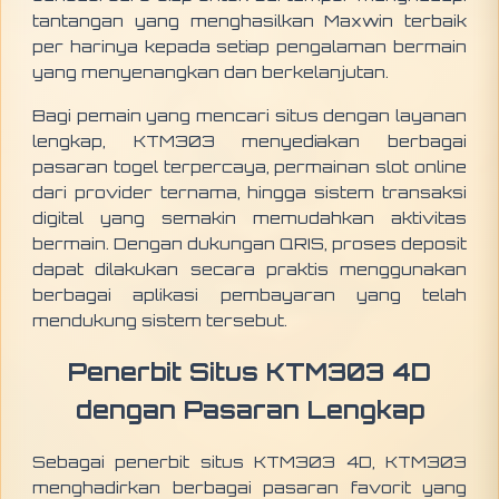
tantangan yang menghasilkan Maxwin terbaik
per harinya kepada setiap pengalaman bermain
yang menyenangkan dan berkelanjutan.
Bagi pemain yang mencari situs dengan layanan
lengkap, KTM303 menyediakan berbagai
pasaran togel terpercaya, permainan slot online
dari provider ternama, hingga sistem transaksi
digital yang semakin memudahkan aktivitas
bermain. Dengan dukungan QRIS, proses deposit
dapat dilakukan secara praktis menggunakan
berbagai aplikasi pembayaran yang telah
mendukung sistem tersebut.
Penerbit Situs KTM303 4D
dengan Pasaran Lengkap
Sebagai penerbit situs KTM303 4D, KTM303
menghadirkan berbagai pasaran favorit yang