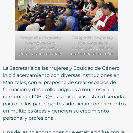
Fotografía: mujeres y
Fotografía: mujeres y
miembros de la
miembros de la
comunidad LGBTIQ+
comunidad LGBTIQ+
participando en taller
participando en taller
La Secretaría de las Mujeres y Equidad de Género
inició acercamiento con diversas instituciones en
Manizales, con el propósito de crear espacios de
formación y desarrollo dirigidos a mujeres y a la
comunidad LGBTIQ+. Las iniciativas están diseñadas
para que los participantes adquieran conocimientos
en múltiples áreas y generen su crecimiento
personal y profesional.
Una de las colaboraciones que estableció fue con la