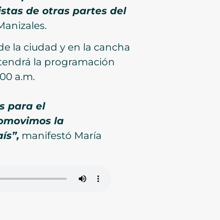
stas de otras partes del
Manizales.
de la ciudad y en la cancha
 tendrá la programación
:00 a.m.
s para el
romovimos la
ís”,
manifestó María