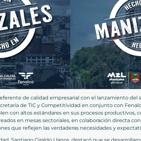
eferente de calidad empresarial con el lanzamiento del 
 Secretaría de TIC y Competitividad en conjunto con Fenal
n con altos estándares en sus procesos productivos, co
reados en mesas sectoriales, en colaboración directa con 
nes que reflejen las verdaderas necesidades y expectati
dad, Santiago Giraldo Llanos, destacó que se desarrollaro