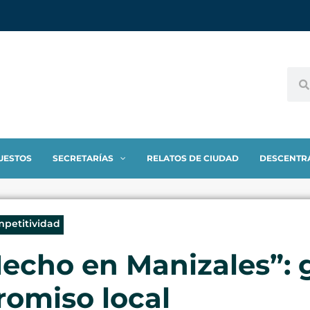
UESTOS
SECRETARÍAS
RELATOS DE CIUDAD
DESCENTR
mpetitividad
“Hecho en Manizales”: 
romiso local