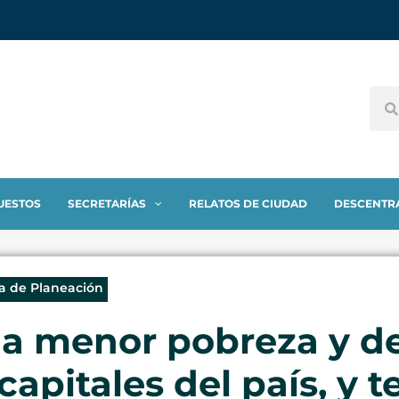
UESTOS
SECRETARÍAS
RELATOS DE CIUDAD
DESCENTR
ía de Planeación
 la menor pobreza y d
apitales del país, y t