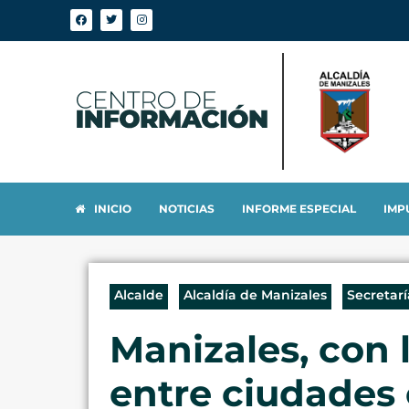
INICIO
NOTICIAS
INFORME ESPECIAL
IMP
Alcalde
Alcaldía de Manizales
Secretar
Manizales, con
entre ciudades c