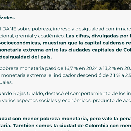
zales.
l DANE sobre pobreza, ingreso y desigualdad confirmaro
ucional, gremial y académico.
Las cifras, divulgadas por
ocioeconómicas, muestran que la capital caldense re
onetaria extrema entre las ciudades capitales de C
desigualdad del país.
 pobreza monetaria pasó de 16,7 % en 2024 a 13,2 % en 20
monetaria extrema, el indicador descendió de 3,1 % a 2,5
uales.
uardo Rojas Giraldo, destacó el comportamiento de los i
 varios aspectos sociales y económicos, producto de acci
ciudad con menor pobreza monetaria, pero vale la pen
taria. También somos la ciudad de Colombia con me