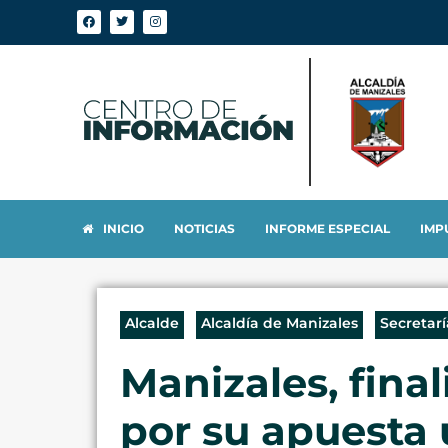
INICIO
NOTICIAS
INFORME ESPECIAL
IMP
Alcalde
Alcaldía de Manizales
Secretar
Manizales, fina
por su apuesta 