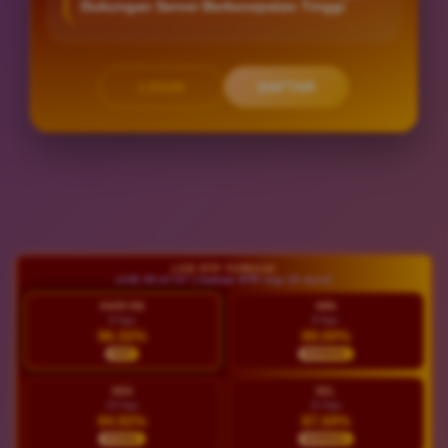
Dukungan Server Berkecepatan Tinggi
LOGIN
DAFTAR
Layer Popup Close
LIVE RTP TORES4D
LIVE 00:47:39 | Update RTP tiap 15 menit
HARI INI
MIN
8 Agu
9 Agu
96.32%
89.00%
HOT
NORMAL
SEN
SEL
10 Agu
11 Agu
94.92%
87.69%
STABIL
NORMAL