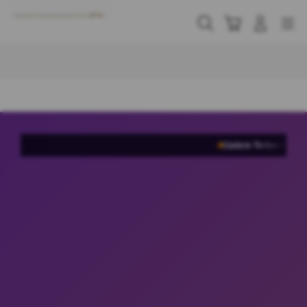
Skip
to
Cari
Troli
Login
Navigation
content
Buka Info Lebih Lanjut
Update Terbaru: 8 Juni Sampai 22 Jun