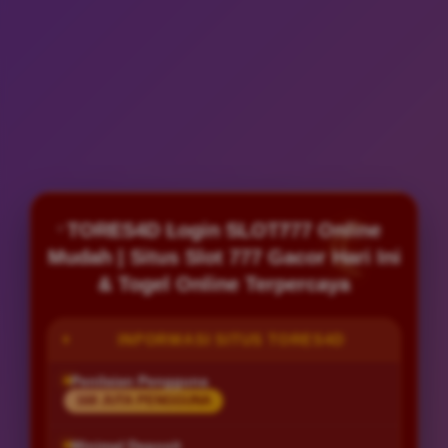
TORES4D Login SLOT777 Online
Mudah | Situs Slot 777 Gacor Hari Ini
& Togel Online Terpercaya
INFORMASI SITUS TORES4D
Penilaian Pengguna
168 JUTA PENGGUNA
Minimal Deposit