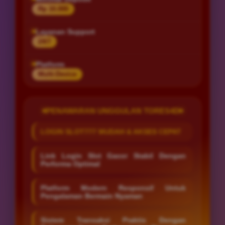
Rp 10.000
Layanan Support
24/7
Platform
Multi-Device
PENAWARAN UNGGULAN TORES4D
LOGIN SLOT777 MUDAH & AKSES CEPAT
Link Login Slot Gacor Stabil Dengan
Performa Optimal
Platform Modern Responsif Untuk
Pengalaman Bermain Nyaman
Sistem Transaksi Praktis Dengan