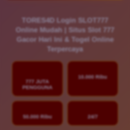
TORES4D Login SLOT777
Online Mudah | Situs Slot 777
Gacor Hari Ini & Togel Online
Terpercaya
PENILAIAN
MINIMAL DEPOSIT
PENGGUNA
10.000 Ribu
777 JUTA
PENGGUNA
MINIMAL WITHDRAW
LAYANAN SUPPORT
50.000 Ribu
24/7