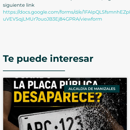
siguiente link
https://docs.google.com/forms/d/e/1FAIpQLSfsmnhEZ
uVEVSqjLMUr7ouoJB3Ej84GPRA/viewform
Te puede interesar
ALCALDÍA DE MANIZALES