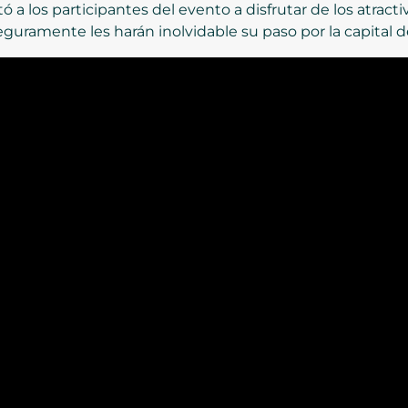
 a los participantes del evento a disfrutar de los atracti
uramente les harán inolvidable su paso por la capital d