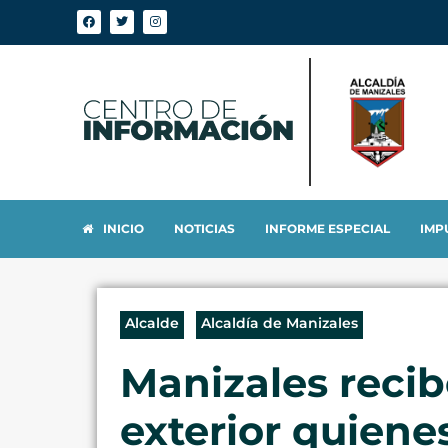
INICIO
NOTICIAS
INFORME ESPECIAL
IMP
Alcalde
Alcaldía de Manizales
Manizales recib
exterior quiene