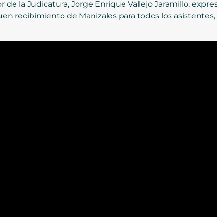
 de la Judicatura, Jorge Enrique Vallejo Jaramillo, expresó
buen recibimiento de Manizales para todos los asistentes, 