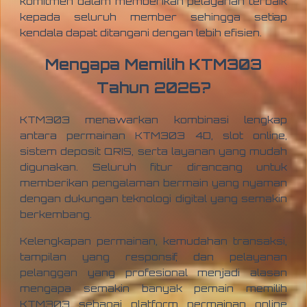
komitmen dalam memberikan pelayanan terbaik
kepada seluruh member sehingga setiap
kendala dapat ditangani dengan lebih efisien.
Mengapa Memilih KTM303
Tahun 2026?
KTM303 menawarkan kombinasi lengkap
antara permainan KTM303 4D, slot online,
sistem deposit QRIS, serta layanan yang mudah
digunakan. Seluruh fitur dirancang untuk
memberikan pengalaman bermain yang nyaman
dengan dukungan teknologi digital yang semakin
berkembang.
Kelengkapan permainan, kemudahan transaksi,
tampilan yang responsif, dan pelayanan
pelanggan yang profesional menjadi alasan
mengapa semakin banyak pemain memilih
KTM303 sebagai platform permainan online