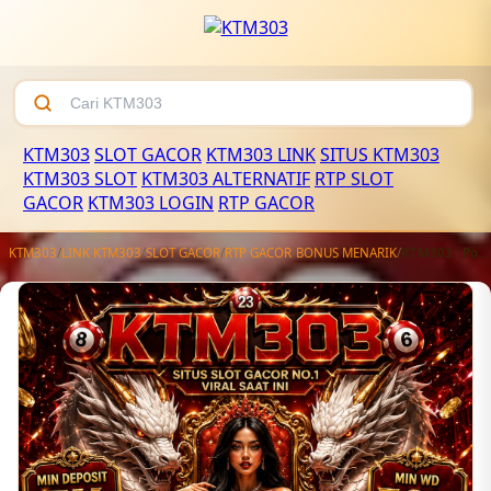
KTM303
SLOT GACOR
KTM303 LINK
SITUS KTM303
KTM303 SLOT
KTM303 ALTERNATIF
RTP SLOT
GACOR
KTM303 LOGIN
RTP GACOR
KTM303
/
LINK KTM303
/
SLOT GACOR
/
RTP GACOR
/
BONUS MENARIK
/
KTM303 : Portal Slot Gacor Dengan Sensasi Seru Bagaikan Roket Siap Tempur