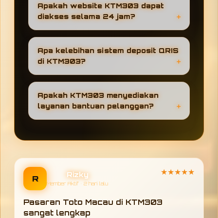
Apakah website KTM303 dapat
diakses selama 24 jam?
Apa kelebihan sistem deposit QRIS
di KTM303?
Apakah KTM303 menyediakan
layanan bantuan pelanggan?
★★★★★
Rizky
R
Member Aktif • 2 hari lalu
Pasaran Toto Macau di KTM303
sangat lengkap