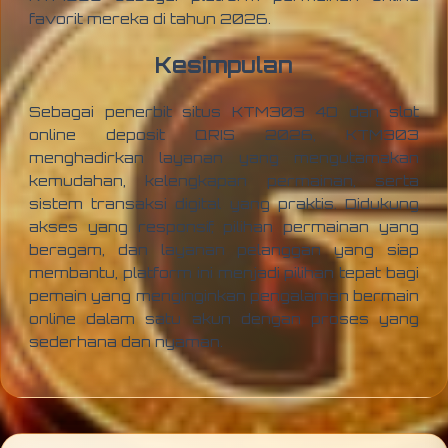
favorit mereka di tahun 2026.
Kesimpulan
Sebagai penerbit situs KTM303 4D dan slot
online deposit QRIS 2026, KTM303
menghadirkan layanan yang mengutamakan
kemudahan, kelengkapan permainan, serta
sistem transaksi digital yang praktis. Didukung
akses yang responsif, pilihan permainan yang
beragam, dan layanan pelanggan yang siap
membantu, platform ini menjadi pilihan tepat bagi
pemain yang menginginkan pengalaman bermain
online dalam satu akun dengan proses yang
sederhana dan nyaman.