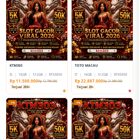
KTM303
TOTO MACAU
I5
|
16GB
|
512GB
|
RTX3050
I7
|
16GB
|
512GB
|
RTX5050
Rp 11.500.000
Rp 22.887.000
Rp 12.799.000
Rp 21.999.000
Terjual 200+
Terjual 20+
-1%
-1%