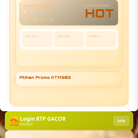
BONUS REKOMENDASI
STATUS PROMO
HOT
-
-
-
Game:
Rating:
BENEFIT
DEPOSIT
AKSES
-
-
-
HOT! Bonus menarik permainan seru khusus untuk pemain baru
KTM303.
Pilihan Promo KTM303
KTM303 menghadirkan bonus menarik akses cepat dan permainan
seru untuk pemain baru.
Login RTP GACOR
Info
Verified