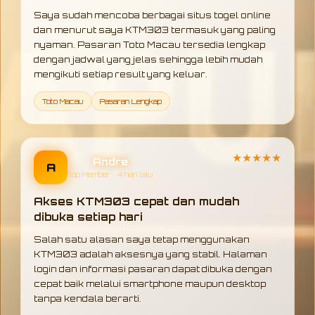
Saya sudah mencoba berbagai situs togel online
dan menurut saya KTM303 termasuk yang paling
nyaman. Pasaran Toto Macau tersedia lengkap
dengan jadwal yang jelas sehingga lebih mudah
mengikuti setiap result yang keluar.
Toto Macau
Pasaran Lengkap
★★★★★
Andre
A
Top Member • 4 hari lalu
Akses KTM303 cepat dan mudah
dibuka setiap hari
Salah satu alasan saya tetap menggunakan
KTM303 adalah aksesnya yang stabil. Halaman
login dan informasi pasaran dapat dibuka dengan
cepat baik melalui smartphone maupun desktop
tanpa kendala berarti.