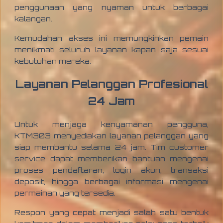
penggunaan yang nyaman untuk berbagai
kalangan.
Kemudahan akses ini memungkinkan pemain
menikmati seluruh layanan kapan saja sesuai
kebutuhan mereka.
Layanan Pelanggan Profesional
24 Jam
Untuk menjaga kenyamanan pengguna,
KTM303 menyediakan layanan pelanggan yang
siap membantu selama 24 jam. Tim customer
service dapat memberikan bantuan mengenai
proses pendaftaran, login akun, transaksi
deposit, hingga berbagai informasi mengenai
permainan yang tersedia.
Respon yang cepat menjadi salah satu bentuk