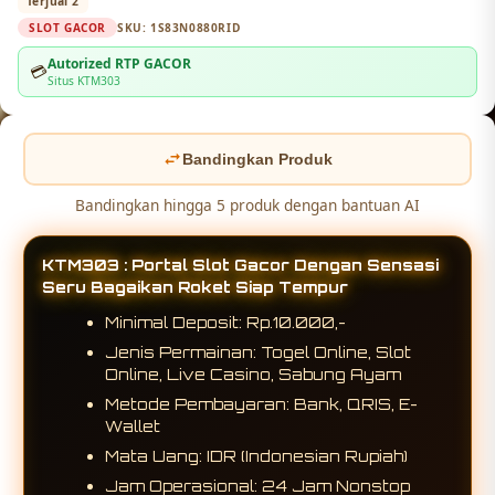
Terjual 2
SLOT GACOR
SKU:
1S83N0880RID
Autorized RTP GACOR
💳
Situs KTM303
Bandingkan Produk
Bandingkan hingga 5 produk dengan bantuan AI
KTM303 : Portal Slot Gacor Dengan Sensasi
Seru Bagaikan Roket Siap Tempur
Minimal Deposit: Rp.10.000,-
Jenis Permainan: Togel Online, Slot
Online, Live Casino, Sabung Ayam
Metode Pembayaran: Bank, QRIS, E-
Wallet
Mata Uang: IDR (Indonesian Rupiah)
Jam Operasional: 24 Jam Nonstop