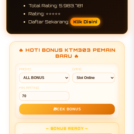
Total Rating: 5.983.781
Rating: ⭐⭐⭐⭐⭐
Daftar Sekarang:
Klik Disini
🔥 HOT! BONUS KTM303 PEMAIN
BARU 🔥
PROMO
GAME
MIN RATING
🎁
CEK BONUS
— BONUS READY —