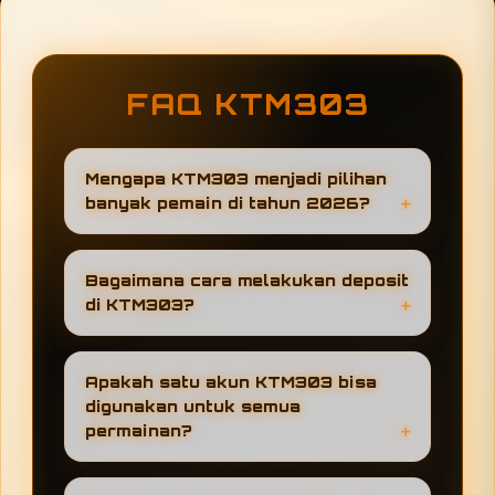
FAQ KTM303
Mengapa KTM303 menjadi pilihan
banyak pemain di tahun 2026?
Bagaimana cara melakukan deposit
di KTM303?
Apakah satu akun KTM303 bisa
digunakan untuk semua
permainan?