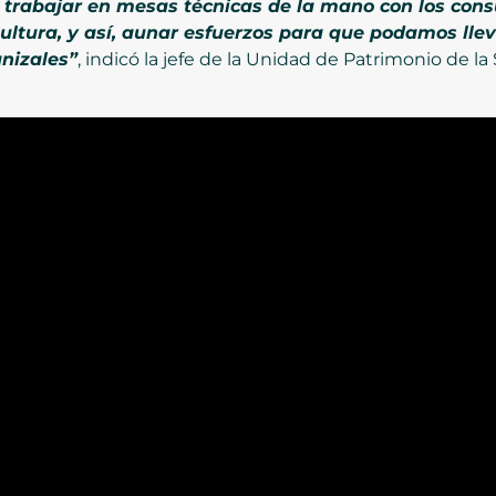
trabajar en mesas técnicas de la mano con los consul
Cultura, y así, aunar esfuerzos para que podamos llev
nizales”
, indicó la jefe de la Unidad de Patrimonio de la