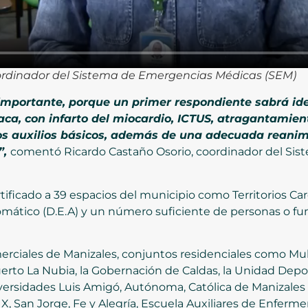
ordinador del Sistema de Emergencias Médicas (SEM)
importante, porque un primer respondiente sabrá ide
ca, con infarto del miocardio, ICTUS, atragantamient
eros auxilios básicos, además de una adecuada reani
”,
comentó Ricardo Castaño Osorio, coordinador del Si
ificado a 39 espacios del municipio como Territorios Car
omático (D.E.A) y un número suficiente de personas o fu
erciales de Manizales, conjuntos residenciales como Multi
erto La Nubia, la Gobernación de Caldas, la Unidad Deport
niversidades Luis Amigó, Autónoma, Católica de Manizale
X, San Jorge, Fe y Alegría, Escuela Auxiliares de Enfermer