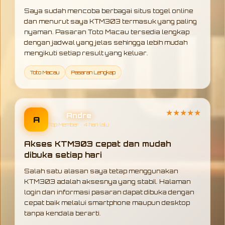
Saya sudah mencoba berbagai situs togel online
dan menurut saya KTM303 termasuk yang paling
nyaman. Pasaran Toto Macau tersedia lengkap
dengan jadwal yang jelas sehingga lebih mudah
mengikuti setiap result yang keluar.
Toto Macau
Pasaran Lengkap
★★★★★
Andre
A
Top Member • 4 hari lalu
Akses KTM303 cepat dan mudah
dibuka setiap hari
Salah satu alasan saya tetap menggunakan
KTM303 adalah aksesnya yang stabil. Halaman
login dan informasi pasaran dapat dibuka dengan
cepat baik melalui smartphone maupun desktop
tanpa kendala berarti.