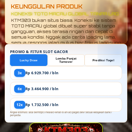
KEUNGGULAN PRODUK
AKSES RESMI TANPA ARAH
MEMBINGUNGKAN
Nggak ada link berputar atau halaman aneh
yang bikin bingung. KTM303 kasih jalur akses
langsung ke sistem utama tanpa ribet. Semua
transparan, jelas, dan aman buat pengguna
yang pengen masuk ke platform tanpa distraksi.
PROMO & FITUR SLOT GACOR
Lomba Panjat
Lucky Draw
Prediksi Togel
Turnover
3x
Rp 6.929.700 / bln
6x
Rp 3.464.900 / bln
12x
Rp 1.732.500 / bln
Angka estimasi. Bisa berhttps://healacl-what-is-an-acl.pages.dev/ sesuai kebijakan bank /
penyedia.