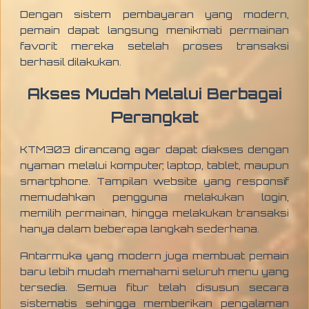
Dengan sistem pembayaran yang modern,
pemain dapat langsung menikmati permainan
favorit mereka setelah proses transaksi
berhasil dilakukan.
Akses Mudah Melalui Berbagai
Perangkat
KTM303 dirancang agar dapat diakses dengan
nyaman melalui komputer, laptop, tablet, maupun
smartphone. Tampilan website yang responsif
memudahkan pengguna melakukan login,
memilih permainan, hingga melakukan transaksi
hanya dalam beberapa langkah sederhana.
Antarmuka yang modern juga membuat pemain
baru lebih mudah memahami seluruh menu yang
tersedia. Semua fitur telah disusun secara
sistematis sehingga memberikan pengalaman