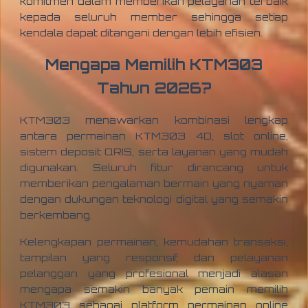
komitmen dalam memberikan pelayanan terbaik
kepada seluruh member sehingga setiap
kendala dapat ditangani dengan lebih efisien.
Mengapa Memilih KTM303
Tahun 2026?
KTM303 menawarkan kombinasi lengkap
antara permainan KTM303 4D, slot online,
sistem deposit QRIS, serta layanan yang mudah
digunakan. Seluruh fitur dirancang untuk
memberikan pengalaman bermain yang nyaman
dengan dukungan teknologi digital yang semakin
berkembang.
Kelengkapan permainan, kemudahan transaksi,
tampilan yang responsif, dan pelayanan
pelanggan yang profesional menjadi alasan
mengapa semakin banyak pemain memilih
KTM303 sebagai platform permainan online