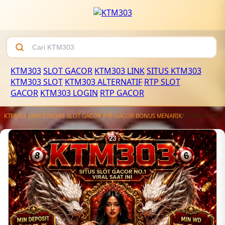
KTM303
SLOT GACOR
KTM303 LINK
SITUS KTM303
KTM303 SLOT
KTM303 ALTERNATIF
RTP SLOT
GACOR
KTM303 LOGIN
RTP GACOR
KTM303
/
LINK KTM303
/
SLOT GACOR
/
RTP GACOR
/
BONUS MENARIK
/
KTM303 : Portal Slot Gacor Dengan Sensasi Seru Bagaikan Roket Siap Tempur