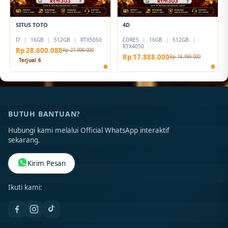
SITUS TOTO
4D
I7
|
16GB
|
512GB
|
RTX5050
CORE5
|
16GB
|
512GB
|
RTX4050
Rp 28.600.080
Rp 27.999.000
Rp 17.888.000
Rp 18.499.000
Terjual 6
BUTUH BANTUAN?
Hubungi kami melalui Official WhatsApp interaktif
sekarang.
Kirim Pesan
Ikuti kami: