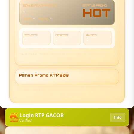
BONUS REKOMENDASI
STATUS PROMO
HOT
-
-
-
Game:
Rating:
BENEFIT
DEPOSIT
AKSES
-
-
-
HOT! Bonus menarik permainan seru khusus untuk pemain baru
KTM303.
Pilihan Promo KTM303
KTM303 menghadirkan bonus menarik akses cepat dan permainan
seru untuk pemain baru.
Login RTP GACOR
Info
Verified