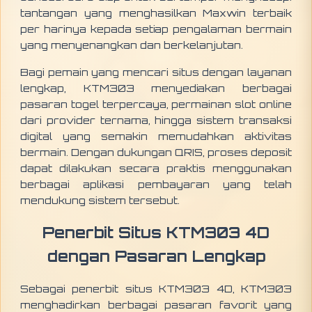
tantangan yang menghasilkan Maxwin terbaik
per harinya kepada setiap pengalaman bermain
yang menyenangkan dan berkelanjutan.
Bagi pemain yang mencari situs dengan layanan
lengkap, KTM303 menyediakan berbagai
pasaran togel terpercaya, permainan slot online
dari provider ternama, hingga sistem transaksi
digital yang semakin memudahkan aktivitas
bermain. Dengan dukungan QRIS, proses deposit
dapat dilakukan secara praktis menggunakan
berbagai aplikasi pembayaran yang telah
mendukung sistem tersebut.
Penerbit Situs KTM303 4D
dengan Pasaran Lengkap
Sebagai penerbit situs KTM303 4D, KTM303
menghadirkan berbagai pasaran favorit yang