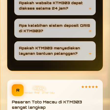
Apakah website KTM303 dapat
diakses selama 24 jam?
Apa kelebihan sistem deposit QRIS
di KTM303?
Apakah KTM303 menyediakan
layanan bantuan pelanggan?
★★★★★
Rizky
R
Member Aktif • 2 hari lalu
Pasaran Toto Macau di KTM303
sangat lengkap