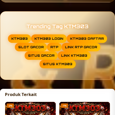
Trending Tag KTM303
KTM303
KTM303 LOGIN
KTM303 DAFTAR
SLOT GACOR
RTP
LINK RTP GACOR
SITUS GACOR
LINK KTM303
SITUS KTM303
Produk Terkait
-2%
-1%