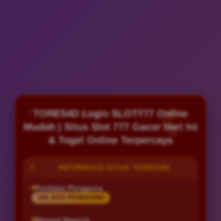
TORES4D Login SLOT777 Online
Mudah | Situs Slot 777 Gacor Hari Ini
& Togel Online Terpercaya
INFORMASI SITUS TORES4D
Penilaian Pengguna
168 JUTA PENGGUNA
Minimal Deposit