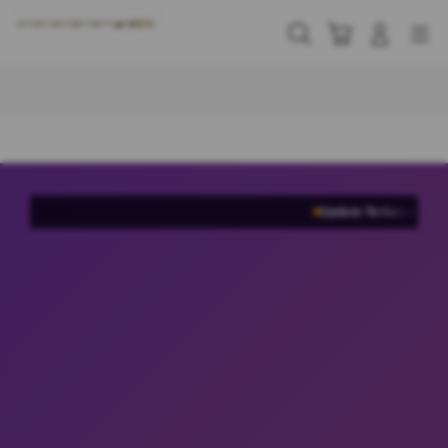
Skip
to
Cari
Troli
Login
Navigation
content
Buka Info Lebih Lanjut
Update Terbaru: 8 Juni Sampai 22 Juni