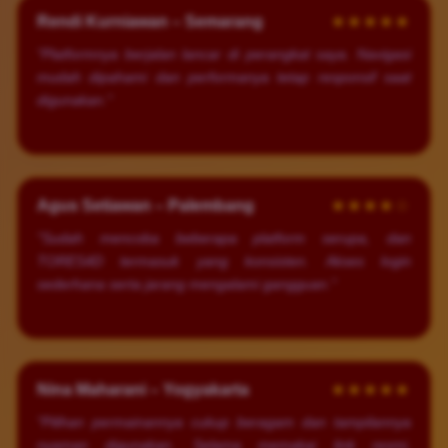
Rendi Kurniawan – Semarang
★★★★★
"Platformnya berjalan lancar di perangkat saya. Navigasi
mudah dipahami dan performanya tetap responsif saat
digunakan."
2026-04-15
Agus Setiawan – Palembang
★★★★☆
"Sudah mencoba beberapa platform serupa, dan
TORES4D termasuk yang konsisten. Akses login
sederhana serta jarang mengalami gangguan."
2026-04-08
Nina Maharani – Yogyakarta
★★★★★
"Pilihan permainannya cukup beragam dan tampilannya
nyaman digunakan. Selama memakai link resmi,