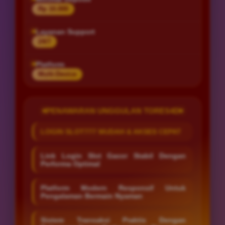
Rp 10.000
Layanan Support
24/7
Platform
Multi-Device
PENAWARAN UNGGULAN TORES4D
LOGIN SLOT777 MUDAH & AKSES CEPAT
Link Login Slot Gacor Stabil Dengan
Performa Optimal
Platform Modern Responsif Untuk
Pengalaman Bermain Nyaman
Sistem Transaksi Praktis Dengan