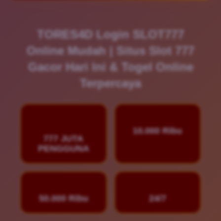
TORES4D Login SLOT777
Online Mudah | Situs Slot 777
Gacor Hari Ini & Togel Online
Terpercaya
PENILAIAN
MINIMAL DEPOSIT
PENGGUNA
10.000 Ribu
777 JUTA
PENGGUNA
MINIMAL WITHDRAW
LAYANAN SUPPORT
50.000 Ribu
24/7