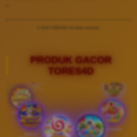
```
© 2026 TORES4D. All rights reserved.
PRODUK GACOR
TORES4D
Wild Bounty
Showdown
Wild Bandito
SLOT777 Gates
of Gatot Kaca
1000
Mahjong Wins 3
– Black Scatter
Mahjong Ways
Jelly Express
Gates of