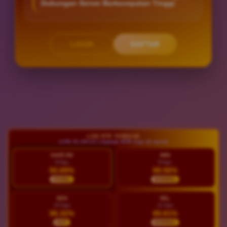
Dukungan Server Berkecepatan Tinggi
LOGIN
DAFTAR
Layer Popup Close
LIVE RTP TORES4D
LIVE 01:08:17 | Update RTP tiap 15 menit
HARI INI
MIN
8 Agu
9 Agu
92.69%
89.56%
STABIL
NORMAL
SEN
SEL
10 Agu
11 Agu
96.32%
89.81%
HOT
NORMAL