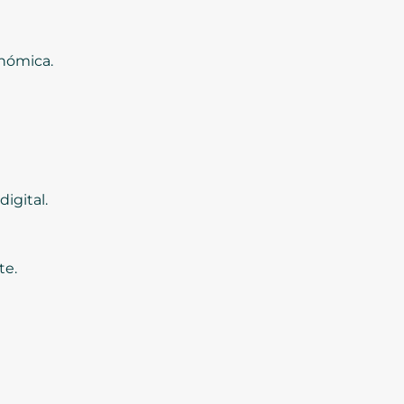
onómica.
igital.
te.