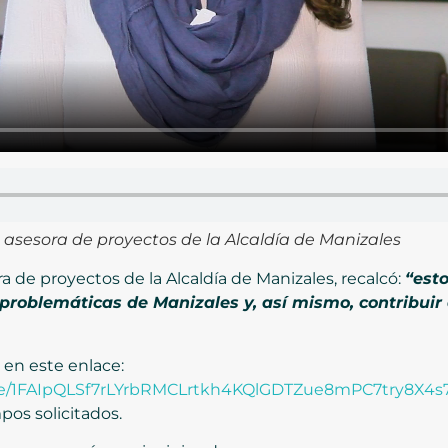
asesora de proyectos de la Alcaldía de Manizales
a de proyectos de la Alcaldía de Manizales, recalcó:
“est
 problemáticas de Manizales y, así mismo, contribuir 
 en este enlace:
/d/e/1FAIpQLSf7rLYrbRMCLrtkh4KQlGDTZue8mPC7try8X4
os solicitados.