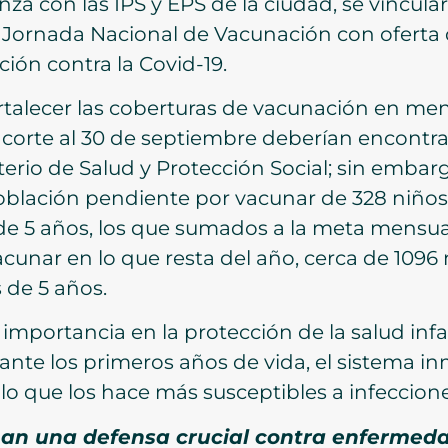
nza con las IPS y EPS de la ciudad, se vincul
la Jornada Nacional de Vacunación con oferta 
ión contra la Covid-19.
fortalecer las coberturas de vacunación en me
 corte al 30 de septiembre deberían encontr
terio de Salud y Protección Social; sin embar
oblación pendiente por vacunar de 328 niños
 de 5 años, los que sumados a la meta mensua
acunar en lo que resta del año, cerca de 1096
 de 5 años.
mportancia en la protección de la salud infan
nte los primeros años de vida, el sistema in
 lo que los hace más susceptibles a infeccione
nan una defensa crucial contra enfermed