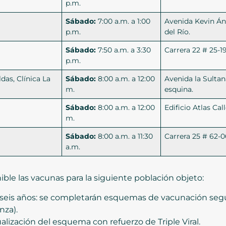
p.m.
Sábado:
7:00 a.m. a 1:00
Avenida Kevin Áng
p.m.
del Río.
Sábado:
7:50 a.m. a 3:30
Carrera 22 # 25-1
p.m.
das, Clínica La
Sábado:
8:00 a.m. a 12:00
Avenida la Sultana
m.
esquina.
Sábado:
8:00 a.m. a 12:00
Edificio Atlas Cal
m.
Sábado:
8:00 a.m. a 11:30
Carrera 25 # 62-0
a.m.
ble las vacunas para la siguiente población objeto:
 seis años: se completarán esquemas de vacunación segú
nza).
tualización del esquema con refuerzo de Triple Viral.