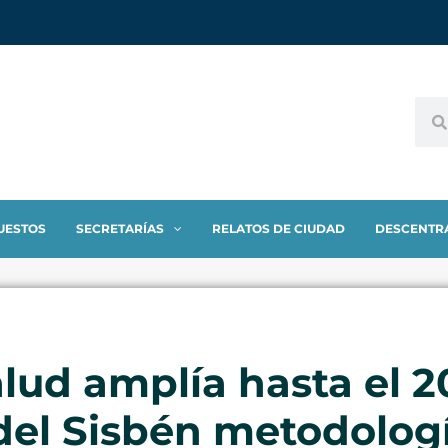
UESTOS
SECRETARÍAS
RELATOS DE CIUDAD
DESCENTR
lud amplía hasta el 20
del Sisbén metodologí