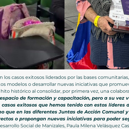
 los casos exitosos liderados por las bases comunitarias,
stos modelos o desarrollar nuevas iniciativas que promue
ito histórico al consolidar, por primera vez, una colabora
espacio de formación y capacitación, pero a su vez
s casos exitosos que hemos tenido con estos líderes 
sino que en las diferentes Juntas de Acción Comunal
yectos o propongan nuevas iniciativas para poder s
 Desarrollo Social de Manizales, Paula Milena Velásquez Ca