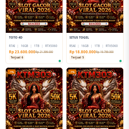
TOTO 4D
SITUS TOGEL
R7AI
|
16GB
|
1TB
|
RTX5060
R5AI
|
16GB
|
1TB
|
RTX5060
Rp 23.600.000
Rp 18.800.000
Rp 21.399.000
Rp 19.799.000
Terjual 6
Terjual 5
-1%
-1%