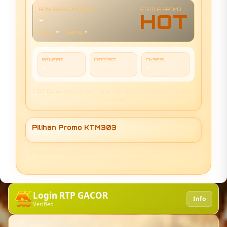
BONUS REKOMENDASI
STATUS PROMO
HOT
-
-
-
Game:
Rating:
BENEFIT
DEPOSIT
AKSES
-
-
-
HOT! Bonus menarik permainan seru khusus untuk pemain baru
KTM303.
Pilihan Promo KTM303
KTM303 menghadirkan bonus menarik akses cepat dan permainan
seru untuk pemain baru.
Login RTP GACOR
Info
Verified