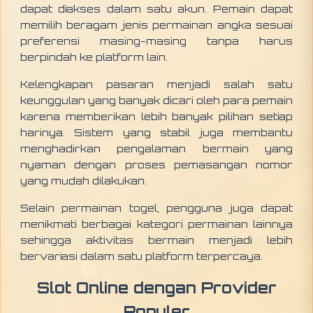
dapat diakses dalam satu akun. Pemain dapat
memilih beragam jenis permainan angka sesuai
preferensi masing-masing tanpa harus
berpindah ke platform lain.
Kelengkapan pasaran menjadi salah satu
keunggulan yang banyak dicari oleh para pemain
karena memberikan lebih banyak pilihan setiap
harinya. Sistem yang stabil juga membantu
menghadirkan pengalaman bermain yang
nyaman dengan proses pemasangan nomor
yang mudah dilakukan.
Selain permainan togel, pengguna juga dapat
menikmati berbagai kategori permainan lainnya
sehingga aktivitas bermain menjadi lebih
bervariasi dalam satu platform terpercaya.
Slot Online dengan Provider
Populer