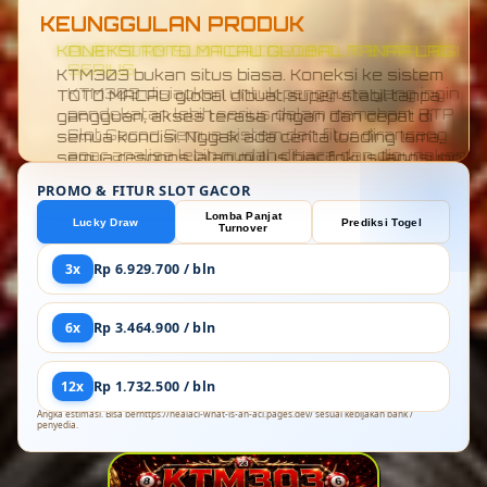
KEUNGGULAN PRODUK
AKSES RESMI TANPA ARAH
MEMBINGUNGKAN
Nggak ada link berputar atau halaman aneh
yang bikin bingung. KTM303 kasih jalur akses
langsung ke sistem utama tanpa ribet. Semua
transparan, jelas, dan aman buat pengguna
yang pengen masuk ke platform tanpa distraksi.
PROMO & FITUR SLOT GACOR
Lomba Panjat
Lucky Draw
Prediksi Togel
Turnover
3x
Rp 6.929.700 / bln
6x
Rp 3.464.900 / bln
12x
Rp 1.732.500 / bln
Angka estimasi. Bisa berhttps://healacl-what-is-an-acl.pages.dev/ sesuai kebijakan bank /
penyedia.