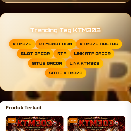
Trending Tag KTM303
KTM303
KTM303 LOGIN
KTM303 DAFTAR
SLOT GACOR
RTP
LINK RTP GACOR
SITUS GACOR
LINK KTM303
SITUS KTM303
Produk Terkait
-2%
-1%