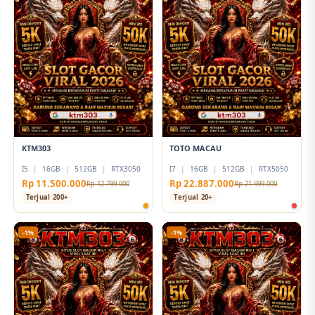
KTM303
TOTO MACAU
I5
|
16GB
|
512GB
|
RTX3050
I7
|
16GB
|
512GB
|
RTX5050
Rp 11.500.000
Rp 22.887.000
Rp 12.799.000
Rp 21.999.000
Terjual 200+
Terjual 20+
-1%
-1%