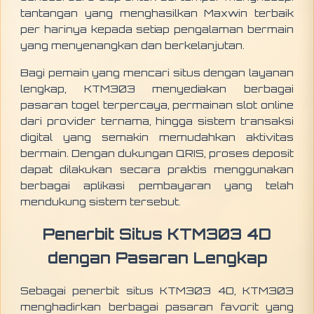
tantangan yang menghasilkan Maxwin terbaik
per harinya kepada setiap pengalaman bermain
yang menyenangkan dan berkelanjutan.
Bagi pemain yang mencari situs dengan layanan
lengkap, KTM303 menyediakan berbagai
pasaran togel terpercaya, permainan slot online
dari provider ternama, hingga sistem transaksi
digital yang semakin memudahkan aktivitas
bermain. Dengan dukungan QRIS, proses deposit
dapat dilakukan secara praktis menggunakan
berbagai aplikasi pembayaran yang telah
mendukung sistem tersebut.
Penerbit Situs KTM303 4D
dengan Pasaran Lengkap
Sebagai penerbit situs KTM303 4D, KTM303
menghadirkan berbagai pasaran favorit yang