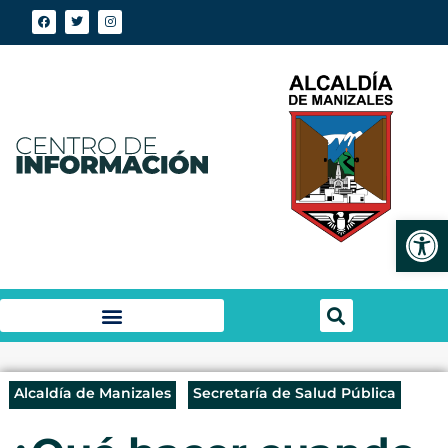
Abrir
Alcaldía de Manizales
Secretaría de Salud Pública