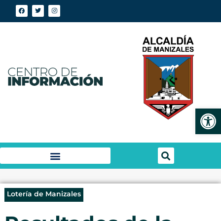
Abrir
Lotería de Manizales