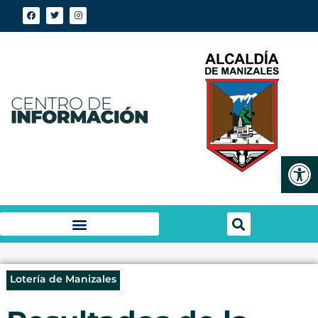
Abrir
Lotería de Manizales