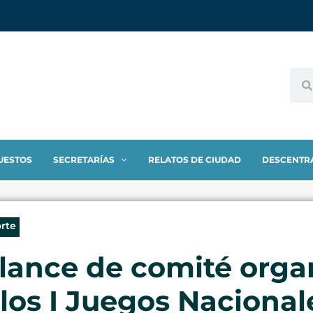
UESTOS
SECRETARÍAS
RELATOS DE CIUDAD
DESCENTR
orte
alance de comité orga
los I Juegos Nacional