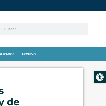
ALIZADOS
ARCHIVO
Abrir
s
y de