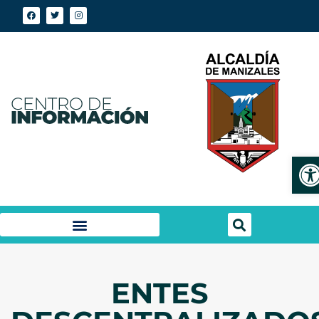
Abr
ENTES