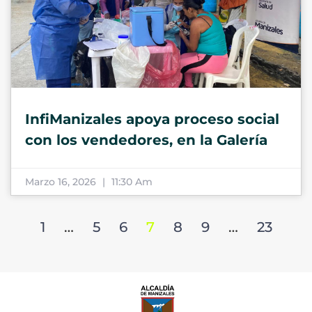
InfiManizales apoya proceso social
con los vendedores, en la Galería
Marzo 16, 2026
11:30 Am
1
…
5
6
7
8
9
…
23