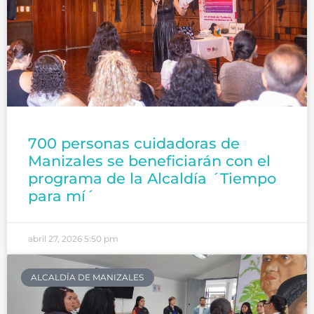
700 personas cuidadoras de
Manizales se beneficiarán con el
programa de la Alcaldía ´Tiempo
para mí´
abril 27, 2026
5:50 pm
ALCALDÍA DE MANIZALES