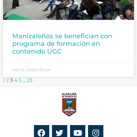
Manizaleños se benefician con
programa de formación en
contenido UGC
abril 13, 2026
3:33 pm
1
2
3
4
5
…
25