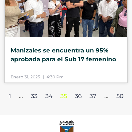
Manizales se encuentra un 95%
aprobada para el Sub 17 femenino
Enero 31, 2025
4:30 Pm
1
…
33
34
35
36
37
…
50