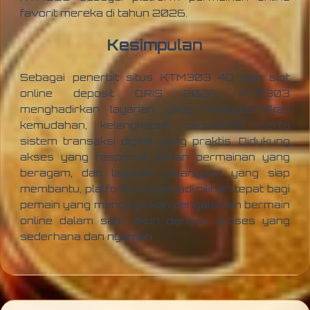
favorit mereka di tahun 2026.
Kesimpulan
Sebagai penerbit situs KTM303 4D dan slot
online deposit QRIS 2026, KTM303
menghadirkan layanan yang mengutamakan
kemudahan, kelengkapan permainan, serta
sistem transaksi digital yang praktis. Didukung
akses yang responsif, pilihan permainan yang
beragam, dan layanan pelanggan yang siap
membantu, platform ini menjadi pilihan tepat bagi
pemain yang menginginkan pengalaman bermain
online dalam satu akun dengan proses yang
sederhana dan nyaman.