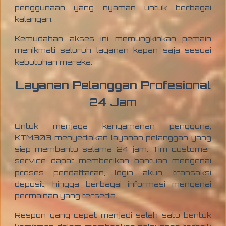
penggunaan yang nyaman untuk berbagai
kalangan.
Kemudahan akses ini memungkinkan pemain
menikmati seluruh layanan kapan saja sesuai
kebutuhan mereka.
Layanan Pelanggan Profesional
24 Jam
Untuk menjaga kenyamanan pengguna,
KTM303 menyediakan layanan pelanggan yang
siap membantu selama 24 jam. Tim customer
service dapat memberikan bantuan mengenai
proses pendaftaran, login akun, transaksi
deposit, hingga berbagai informasi mengenai
permainan yang tersedia.
Respon yang cepat menjadi salah satu bentuk