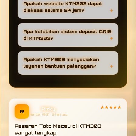
Apakah website KTM303 dapat
diakses selama 24 jam?
Apa kelebihan sistem deposit QRIS
di KTM303?
Apakah KTM303 menyediakan
layanan bantuan pelanggan?
★★★★★
Rizky
R
Member Aktif • 2 hari lalu
Pasaran Toto Macau di KTM303
sangat lengkap