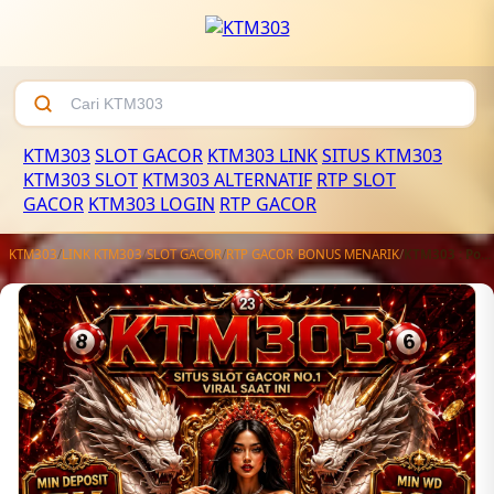
KTM303
SLOT GACOR
KTM303 LINK
SITUS KTM303
KTM303 SLOT
KTM303 ALTERNATIF
RTP SLOT
GACOR
KTM303 LOGIN
RTP GACOR
KTM303
/
LINK KTM303
/
SLOT GACOR
/
RTP GACOR
/
BONUS MENARIK
/
KTM303 : Portal Slot Gacor Dengan Sensasi Seru Bagaikan Roket Siap Tempur