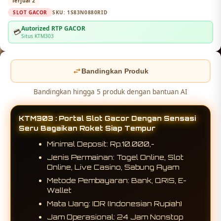
Terjual 2
SLOT GACOR
SKU:
1S83N0880RID
Autorized RTP GACOR
💳
Situs KTM303
Bandingkan Produk
Bandingkan hingga 5 produk dengan bantuan AI
KTM303 : Portal Slot Gacor Dengan Sensasi
Seru Bagaikan Roket Siap Tempur
Minimal Deposit: Rp.10.000,-
Jenis Permainan: Togel Online, Slot
Online, Live Casino, Sabung Ayam
Metode Pembayaran: Bank, QRIS, E-
Wallet
Mata Uang: IDR (Indonesian Rupiah)
Jam Operasional: 24 Jam Nonstop