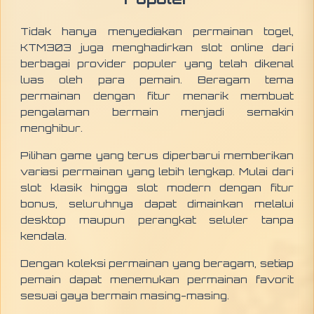
Tidak hanya menyediakan permainan togel,
KTM303 juga menghadirkan slot online dari
berbagai provider populer yang telah dikenal
luas oleh para pemain. Beragam tema
permainan dengan fitur menarik membuat
pengalaman bermain menjadi semakin
menghibur.
Pilihan game yang terus diperbarui memberikan
variasi permainan yang lebih lengkap. Mulai dari
slot klasik hingga slot modern dengan fitur
bonus, seluruhnya dapat dimainkan melalui
desktop maupun perangkat seluler tanpa
kendala.
Dengan koleksi permainan yang beragam, setiap
pemain dapat menemukan permainan favorit
sesuai gaya bermain masing-masing.