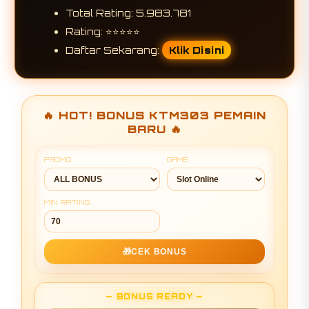
Total Rating: 5.983.781
Rating: ⭐⭐⭐⭐⭐
Daftar Sekarang:
Klik Disini
🔥 HOT! BONUS KTM303 PEMAIN
BARU 🔥
PROMO
GAME
MIN RATING
🎁
CEK BONUS
— BONUS READY —