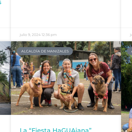
s
julio 9, 2024
12:36 pm
j
ALCALDÍA DE MANIZALES
La “Fiesta HaGUAiana”