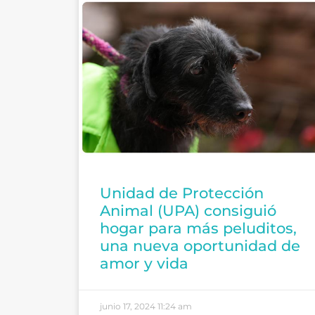
Unidad de Protección
Animal (UPA) consiguió
hogar para más peluditos,
una nueva oportunidad de
amor y vida
junio 17, 2024
11:24 am