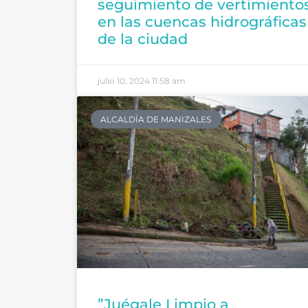
seguimiento de vertimiento
en las cuencas hidrográficas
de la ciudad
julio 10, 2024
11:58 am
ALCALDÍA DE MANIZALES
”Juégale Limpio a