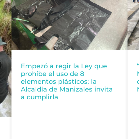
Empezó a regir la Ley que
prohíbe el uso de 8
elementos plásticos: la
Alcaldía de Manizales invita
a cumplirla