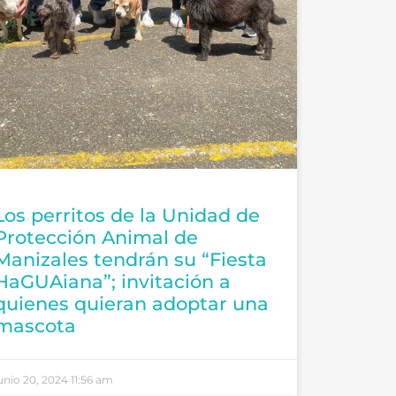
Los perritos de la Unidad de
Protección Animal de
Manizales tendrán su “Fiesta
HaGUAiana”; invitación a
quienes quieran adoptar una
mascota
unio 20, 2024
11:56 am