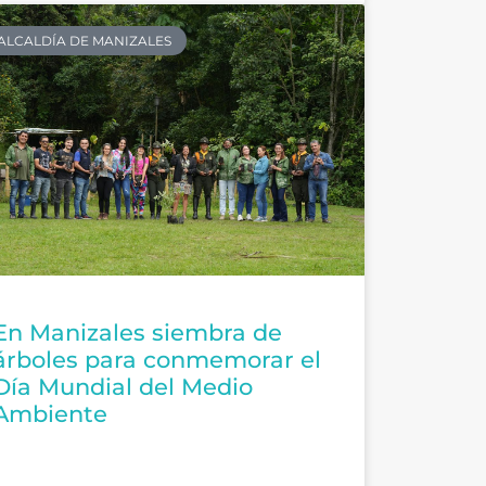
ALCALDÍA DE MANIZALES
En Manizales siembra de
árboles para conmemorar el
Día Mundial del Medio
Ambiente