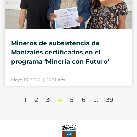
Mineros de subsistencia de
Manizales certificados en el
programa ‘Minería con Futuro’
Mayo 13, 2026
10:31 Am
1
2
3
4
5
6
…
39