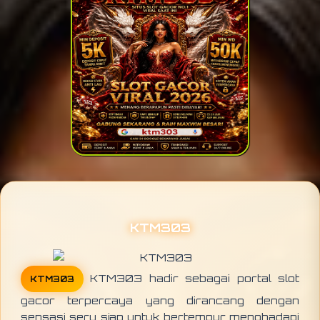
KTM303
KTM303 hadir sebagai portal slot
KTM303
gacor terpercaya yang dirancang dengan
sensasi seru siap untuk bertempur menghadapi