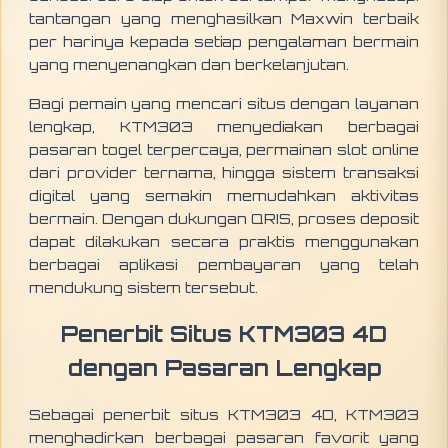
tantangan yang menghasilkan Maxwin terbaik
per harinya kepada setiap pengalaman bermain
yang menyenangkan dan berkelanjutan.
Bagi pemain yang mencari situs dengan layanan
lengkap, KTM303 menyediakan berbagai
pasaran togel terpercaya, permainan slot online
dari provider ternama, hingga sistem transaksi
digital yang semakin memudahkan aktivitas
bermain. Dengan dukungan QRIS, proses deposit
dapat dilakukan secara praktis menggunakan
berbagai aplikasi pembayaran yang telah
mendukung sistem tersebut.
Penerbit Situs KTM303 4D
dengan Pasaran Lengkap
Sebagai penerbit situs KTM303 4D, KTM303
menghadirkan berbagai pasaran favorit yang