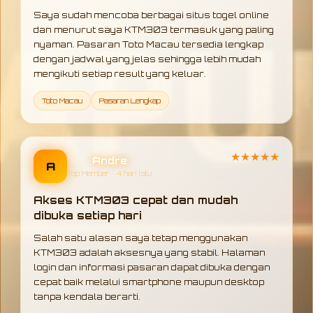
Saya sudah mencoba berbagai situs togel online
dan menurut saya KTM303 termasuk yang paling
nyaman. Pasaran Toto Macau tersedia lengkap
dengan jadwal yang jelas sehingga lebih mudah
mengikuti setiap result yang keluar.
Toto Macau
Pasaran Lengkap
★★★★★
Andre
A
Top Member • 4 hari lalu
Akses KTM303 cepat dan mudah
dibuka setiap hari
Salah satu alasan saya tetap menggunakan
KTM303 adalah aksesnya yang stabil. Halaman
login dan informasi pasaran dapat dibuka dengan
cepat baik melalui smartphone maupun desktop
tanpa kendala berarti.