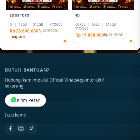
SITUS TOTO
4D
I7
|
16GB
|
512GB
|
RTX5050
CORE5
|
16GB
|
512GB
|
RTX4050
Rp 28.600.080
Rp 27.999.000
Rp 17.888.000
Rp 18.499.000
Terjual 6
BUTUH BANTUAN?
Hubungi kami melalui Official WhatsApp interaktif
sekarang.
Kirim Pesan
Ikuti kami: