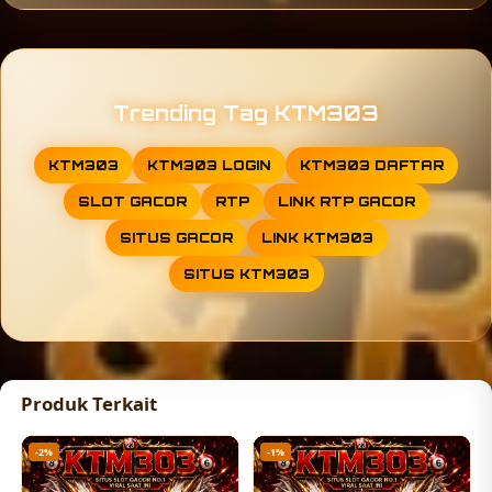
Trending Tag KTM303
KTM303
KTM303 LOGIN
KTM303 DAFTAR
SLOT GACOR
RTP
LINK RTP GACOR
SITUS GACOR
LINK KTM303
SITUS KTM303
Produk Terkait
-2%
-1%