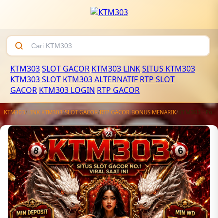
KTM303
SLOT GACOR
KTM303 LINK
SITUS KTM303
KTM303 SLOT
KTM303 ALTERNATIF
RTP SLOT
GACOR
KTM303 LOGIN
RTP GACOR
KTM303
/
LINK KTM303
/
SLOT GACOR
/
RTP GACOR
/
BONUS MENARIK
/
KTM303 : Portal Slot Gacor Dengan Sensasi Seru Bagaikan Roket Siap Tempur