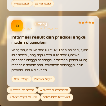
Akses Cepat
Server Stabil
★★★★★
Denny
D
Pengguna Lama • 1 minggu lalu
Informasi result dan prediksi angka
mudah ditemukan
Yang saya suka dari KTM303 adalah penyajian
informasi yang rapi. Result terbaru jadwal
pasaran hingga berbagai informasi pendukung
tersedia dalam satu halaman sehingga lebih
praktis untuk diakses.
Result Togel
Prediksi Angka
🎯 RTP SLOT GACOR
🔥 AKSES SLOT GACOR
⚡ Akses Cepat 24 Jam
🏆 KTM303 Terfavorit