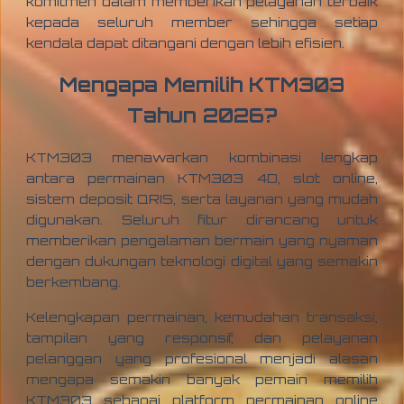
komitmen dalam memberikan pelayanan terbaik
kepada seluruh member sehingga setiap
kendala dapat ditangani dengan lebih efisien.
Mengapa Memilih KTM303
Tahun 2026?
KTM303 menawarkan kombinasi lengkap
antara permainan KTM303 4D, slot online,
sistem deposit QRIS, serta layanan yang mudah
digunakan. Seluruh fitur dirancang untuk
memberikan pengalaman bermain yang nyaman
dengan dukungan teknologi digital yang semakin
berkembang.
Kelengkapan permainan, kemudahan transaksi,
tampilan yang responsif, dan pelayanan
pelanggan yang profesional menjadi alasan
mengapa semakin banyak pemain memilih
KTM303 sebagai platform permainan online