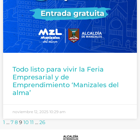
Todo listo para vivir la Feria
Empresarial y de
Emprendimiento ‘Manizales del
alma’
noviembre 12, 2025
10:29 am
1
…
7
8
9
10
11
…
26