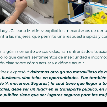
 Gladys Galeano Martínez explicó los mecanismos de denunc
ontra las mujeres, que permite una respuesta rápida y con
 en algún momento de sus vidas, han enfrentado situacio
ido, lo que genera sentimientos de inseguridad e incom
n clara sobre cómo actuar y a dónde acudir.
tínez, expresó:
“visitamos otro grupo maravilloso de m
ilusiones, sino telas en oportunidades. Fue también
e ‘A movernos Seguras’, la cual tiene que llegar a t
ales, debe ser un lugar en el transporte público, en l
io público tiene que ser lugares seguros para las muj